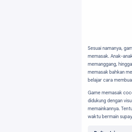
Sesuai namanya, gam
memasak. Anak-anak
memanggang, hingga 
memasak bahkan meny
belajar cara membua
Game memasak cocok 
didukung dengan visu
memainkannya. Tentu
waktu bermain supaya