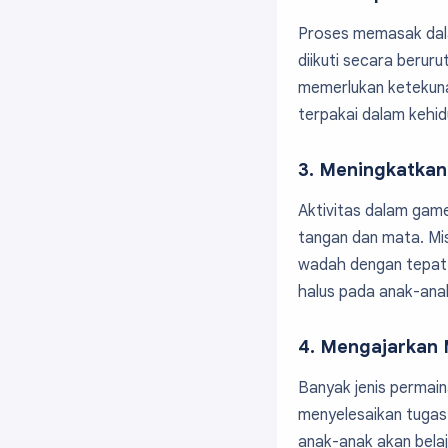
Proses memasak dala
diikuti secara beruru
memerlukan ketekunan
terpakai dalam kehid
3. Meningkatka
Aktivitas dalam gam
tangan dan mata. M
wadah dengan tepat.
halus pada anak-ana
4. Mengajarkan
Banyak jenis perma
menyelesaikan tugas
anak-anak akan bela