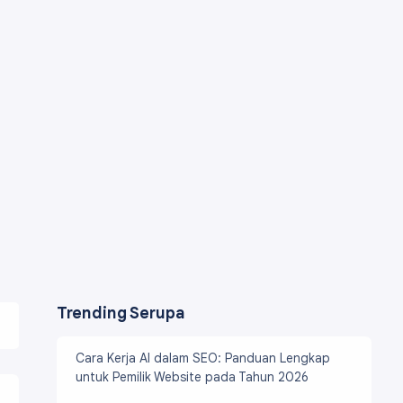
Trending Serupa
Cara Kerja AI dalam SEO: Panduan Lengkap
untuk Pemilik Website pada Tahun 2026