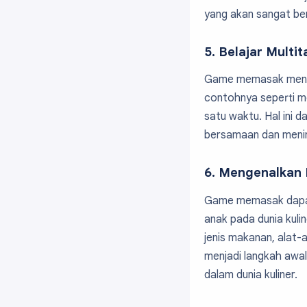
yang akan sangat ber
5. Belajar Multi
Game memasak mengh
contohnya seperti m
satu waktu. Hal ini 
bersamaan dan meni
6. Mengenalkan 
Game memasak dapat
anak pada dunia kulin
jenis makanan, alat-
menjadi langkah awal
dalam dunia kuliner.