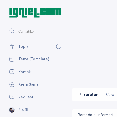
Topik
AdSense
27
Tema (Template)
Blogger
118
Kontak
Desain Web
27
Kerja Sama
Media Sosial
59
Perpesanan
7
Cara T
Sorotan
Request
SEO
15
Profil
Tekno
23
Beranda
Informasi