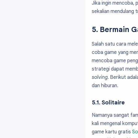
Jika ingin mencoba, p
sekalian mendulang tra
5. Bermain 
Salah satu cara mel
coba game yang meny
mencoba game pengas
strategi dapat mem
solving
. Berikut ada
dan hiburan.
5.1. Solitaire
Namanya sangat fami
kali mengenal komput
game kartu gratis
So