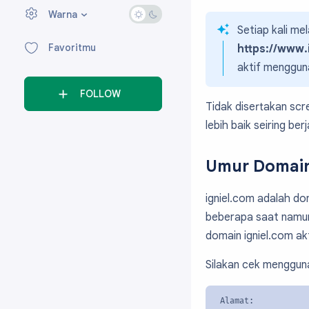
Warna
›
Setiap kali me
Favoritmu
https://www.
aktif menggu
FOLLOW
Tidak disertakan scr
lebih baik seiring be
Umur Domai
igniel.com adalah do
beberapa saat namun 
domain igniel.com akt
Silakan cek mengguna