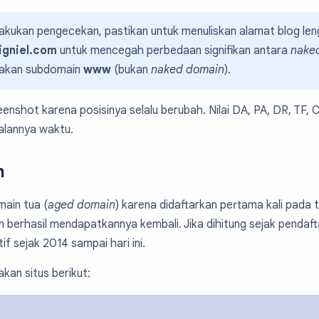
lakukan pengecekan, pastikan untuk menuliskan alamat blog le
igniel.com
untuk mencegah perbedaan signifikan antara
nake
nakan subdomain
www
(bukan
naked domain
).
eenshot karena posisinya selalu berubah. Nilai DA, PA, DR, TF,
rjalannya waktu.
n
main tua (
aged domain
) karena didaftarkan pertama kali pad
berhasil mendapatkannya kembali. Jika dihitung sejak pendafta
if sejak 2014 sampai hari ini.
kan situs berikut: