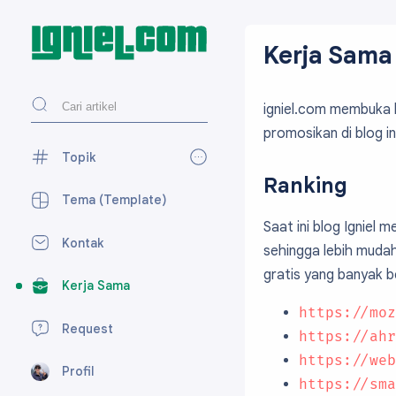
Kerja Sama
igniel.com membuka 
promosikan di blog in
Topik
Ranking
AdSense
27
Tema (Template)
Blogger
118
Saat ini blog Igniel 
Kontak
sehingga lebih muda
Desain Web
27
gratis yang banyak be
Kerja Sama
Media Sosial
59
https://moz
Perpesanan
7
Request
https://ahr
SEO
15
https://web
Profil
Tekno
23
https://sma