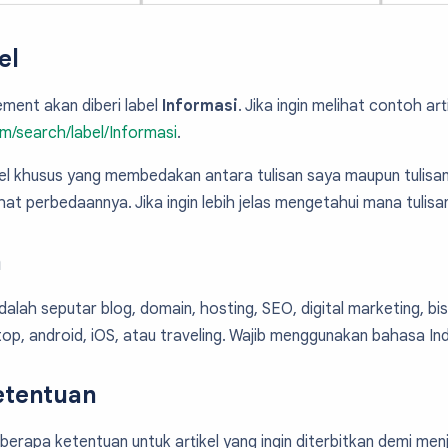
el
ment akan diberi label
Informasi
. Jika ingin melihat contoh art
om/search/label/Informasi
.
abel khusus yang membedakan antara tulisan saya maupun tulis
lihat perbedaannya. Jika ingin lebih jelas mengetahui mana tulisan
n
lah seputar blog, domain, hosting, SEO, digital marketing, bisni
op, android, iOS, atau traveling. Wajib menggunakan bahasa In
etentuan
rapa ketentuan untuk artikel yang ingin diterbitkan demi menj