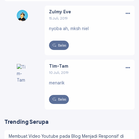
…
Zulmy Eve
15 Juli, 2019
Profil:
https://www.blogger.com/profile/1023
nyoba ah, mksh niel
5264897306226532
Balas
…
Tim-Tam
10 Juli, 2019
Profil:
https://www.blogger.com/profile/002
menarik
89934741015083141
Balas
Trending Serupa
Membuat Video Youtube pada Blog Menjadi Responsif di