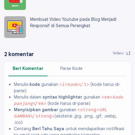
Membuat Video Youtube pada Blog Menjadi
Responsif di Semua Perangkat
2 komentar
Beri Komentar
Parse Kode
Menulis
kode
gunakan
(kode harus di-
<i>
kode
</i>
parse)
Menulis dalam
syntax highlighter
gunakan
<em>
kode
(kode harus di-parse)
panjang
</em>
Menyisipkan gambar
gunakan
<strong>
URL
(ekstensi .jpg, .png, .gif, .webp,
GAMBAR
</strong>
.ico)
Centang
Beri Tahu Saya
untuk mendapatkan notifikasi