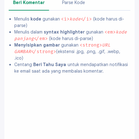
Beri Komentar
Parse Kode
Menulis
kode
gunakan
(kode harus di-
<i>
kode
</i>
parse)
Menulis dalam
syntax highlighter
gunakan
<em>
kode
(kode harus di-parse)
panjang
</em>
Menyisipkan gambar
gunakan
<strong>
URL
(ekstensi .jpg, .png, .gif, .webp,
GAMBAR
</strong>
.ico)
Centang
Beri Tahu Saya
untuk mendapatkan notifikasi
ke email saat ada yang membalas komentar.