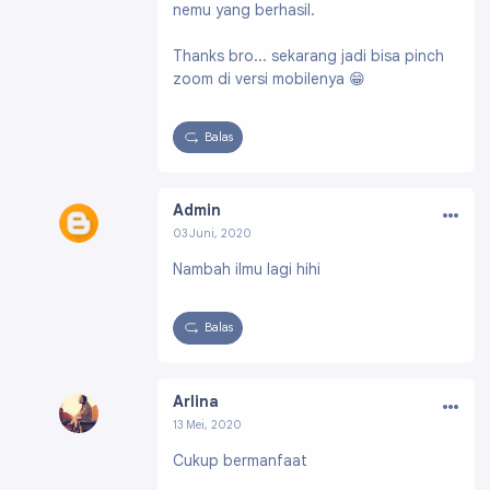
nemu yang berhasil.
Thanks bro... sekarang jadi bisa pinch
zoom di versi mobilenya 😁
Balas
…
Admin
03 Juni, 2020
Profil:
https://www.blogger.com/profile/1102
Nambah ilmu lagi hihi
6085914255376265
Balas
…
Arlina
13 Mei, 2020
Profil:
https://www.blogger.com/profile/074
Cukup bermanfaat
05635929635938311