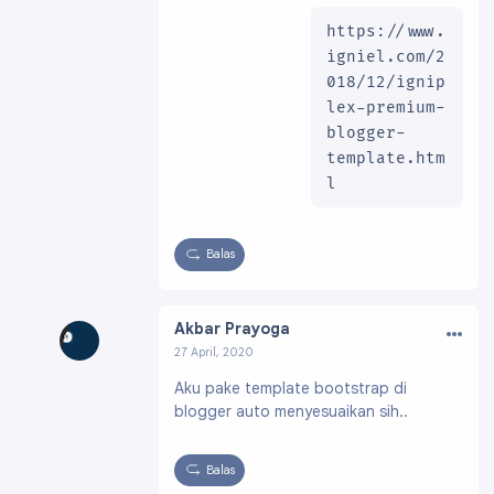
https://www.
igniel.com/2
018/12/ignip
lex-premium-
blogger-
template.htm
l
Balas
…
Akbar Prayoga
27 April, 2020
Profil:
https://www.blogger.com/profile/1202
Aku pake template bootstrap di
7183432486620009
blogger auto menyesuaikan sih..
Balas