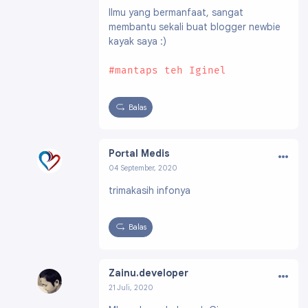
Profil:
https://www.blogger.com/profile/0830
Ilmu yang bermanfaat, sangat
3282183553642554
membantu sekali buat blogger newbie
kayak saya :)
#mantaps teh Iginel
Balas
…
Portal Medis
04 September, 2020
Profil:
https://www.blogger.com/profile/1013
trimakasih infonya
2341181259692706
Balas
…
Zainu.developer
21 Juli, 2020
Profil:
https://www.blogger.com/profile/0964