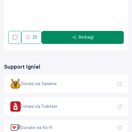
25
Berbagi
Support Igniel
Donasi via Saweria
Donasi via Trakteer
Donate via Ko-Fi