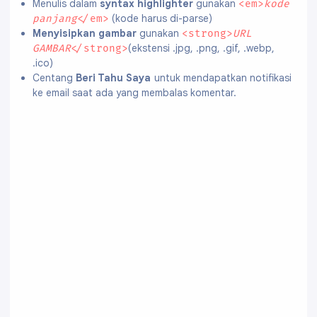
Menulis dalam
syntax highlighter
gunakan
<em>
kode
(kode harus di-parse)
panjang
</em>
Menyisipkan gambar
gunakan
<strong>
URL
(ekstensi .jpg, .png, .gif, .webp,
GAMBAR
</strong>
.ico)
Centang
Beri Tahu Saya
untuk mendapatkan notifikasi
ke email saat ada yang membalas komentar.