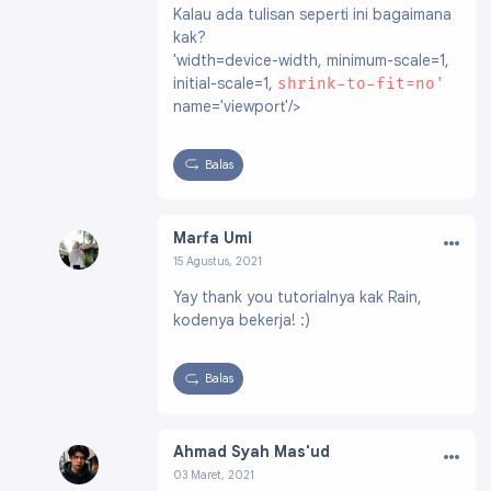
Kalau ada tulisan seperti ini bagaimana
183494785880008
kak?
'width=device-width, minimum-scale=1,
initial-scale=1,
shrink-to-fit=no'
name='viewport'/>
Balas
…
Marfa Umi
15 Agustus, 2021
Profil:
https://www.blogger.com/profile/0588
Yay thank you tutorialnya kak Rain,
5966094455820968
kodenya bekerja! :)
Balas
…
Ahmad Syah Mas'ud
03 Maret, 2021