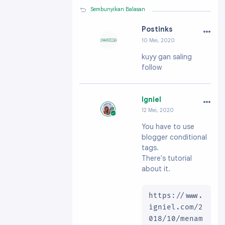
Sembunyikan Balasan
…
Postinks
10 Mei, 2020
Profil:
https://ww
kuyy gan saling
w.blogger.com/pro
follow
file/00528242875
445190649
…
Igniel
12 Mei, 2020
Profil:
https://ww
You have to use
w.blogger.com/pro
blogger conditional
file/091991703796
61896200
tags.
There's tutorial
about it.
https://www.
igniel.com/2
018/10/menam