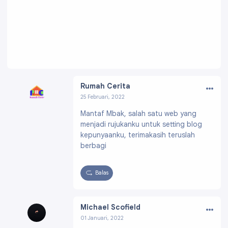
…
Rumah Cerita
25 Februari, 2022
Profil:
https://www.blogger.com/profile/12118
Mantaf Mbak, salah satu web yang
065696712240535
menjadi rujukanku untuk setting blog
kepunyaanku, terimakasih teruslah
berbagi
Balas
…
Michael Scofield
01 Januari, 2022
Profil:
https://www.blogger.com/profile/15515