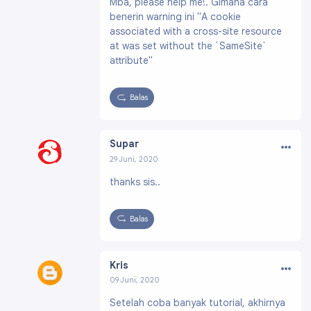
Mba, please help me!. Gimana cara
8258686540687553
benerin warning ini "A cookie
associated with a cross-site resource
at was set without the `SameSite`
attribute"
Balas
…
Supar
29 Juni, 2020
Profil:
https://www.blogger.com/profile/18381
thanks sis..
571902106283477
Balas
…
Kris
09 Juni, 2020
Profil:
https://www.blogger.com/profile/042
Setelah coba banyak tutorial, akhirnya
07869691251872168