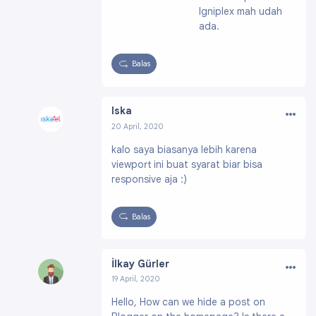
61896200
Igniplex mah udah
ada.
Balas
…
Iska
20 April, 2020
Profil:
https://www.blogger.com/profile/17599
kalo saya biasanya lebih karena
499159229080857
viewport ini buat syarat biar bisa
responsive aja :)
Balas
…
İlkay Gürler
19 April, 2020
Profil:
https://www.blogger.com/profile/0527
Hello, How can we hide a post on
7513707502417201