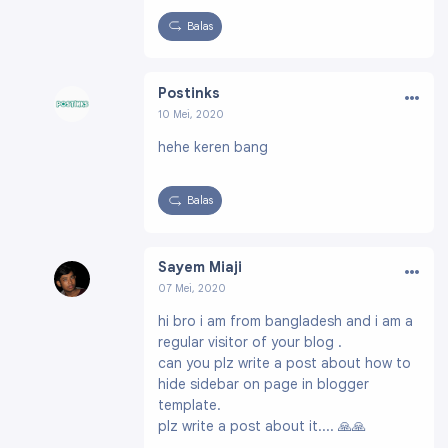
Balas
…
Postinks
10 Mei, 2020
Profil:
https://www.blogger.com/profile/005
hehe keren bang
28242875445190649
Balas
…
Sayem Miaji
07 Mei, 2020
Profil:
https://www.blogger.com/profile/15582
hi bro i am from bangladesh and i am a
503996546012674
regular visitor of your blog .
can you plz write a post about how to
hide sidebar on page in blogger
template.
plz write a post about it.... 🙏🙏