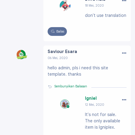
18 Mei, 2020
Profil:
https://ww
don't use translation
w.blogger.com/pro
file/008565105478
27931754
Balas
…
Saviour Esara
06 Mei, 2020
Profil:
https://www.blogger.com/profile/004
hello admin, pls i need this site
04210259329369298
template. thanks
Sembunyikan Balasan
…
Igniel
12 Mei, 2020
Profil:
https://ww
It's not for sale.
w.blogger.com/pro
The only available
file/091991703796
61896200
item is Igniplex.