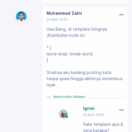
…
Muhammad Zaini
24 April, 2020
Profil:
https://www.blogger.com/profile/16645
Usul Bang, di template blognya
045702429945600
ditambahin kode ini:
* {
word-wrap: break-word;
}
Soalnya aku kadang posting kata
tanpa spasi hingga akhirnya menembus
layar
Sembunyikan Balasan
…
Igniel
24 April, 2020
Profil:
https://ww
Pake template apa &
w.blogger.com/pro
versi berapa?
file/091991703796