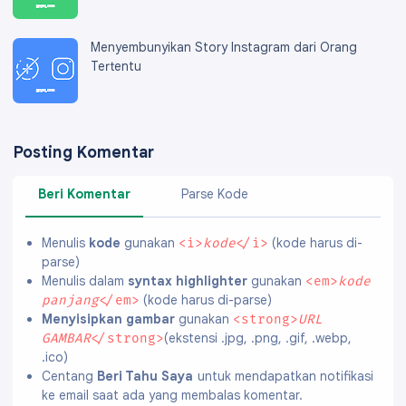
Menyembunyikan Story Instagram dari Orang
Tertentu
Posting Komentar
Beri Komentar
Parse Kode
Menulis
kode
gunakan
(kode harus di-
<i>
kode
</i>
parse)
Menulis dalam
syntax highlighter
gunakan
<em>
kode
(kode harus di-parse)
panjang
</em>
Menyisipkan gambar
gunakan
<strong>
URL
(ekstensi .jpg, .png, .gif, .webp,
GAMBAR
</strong>
.ico)
Centang
Beri Tahu Saya
untuk mendapatkan notifikasi
ke email saat ada yang membalas komentar.