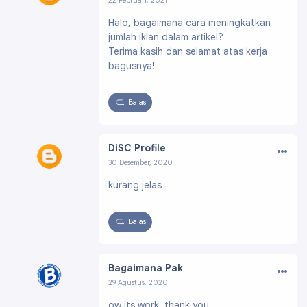
22 Februari, 2021
Profil:
https://www.blogger.com/profile/12862
Halo, bagaimana cara meningkatkan
529325600519357
jumlah iklan dalam artikel?
Terima kasih dan selamat atas kerja
bagusnya!
Balas
…
DiSC Profile
30 Desember, 2020
Profil:
https://www.blogger.com/profile/14468
kurang jelas
426382304570778
Balas
…
Bagaimana Pak
29 Agustus, 2020
Profil:
https://www.blogger.com/profile/0567
ow its work. thank you
5044215048818002