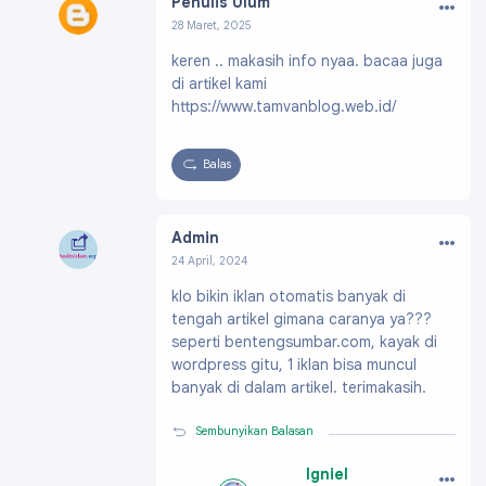
…
Penulis Ulum
28 Maret, 2025
Profil:
https://www.blogger.com/profile/1472
keren .. makasih info nyaa. bacaa juga
8719809251302868
di artikel kami
https://www.tamvanblog.web.id/
Balas
…
Admin
24 April, 2024
Profil:
https://www.blogger.com/profile/1408
klo bikin iklan otomatis banyak di
7504939651863046
tengah artikel gimana caranya ya???
seperti bentengsumbar.com, kayak di
wordpress gitu, 1 iklan bisa muncul
banyak di dalam artikel. terimakasih.
Sembunyikan Balasan
…
Igniel