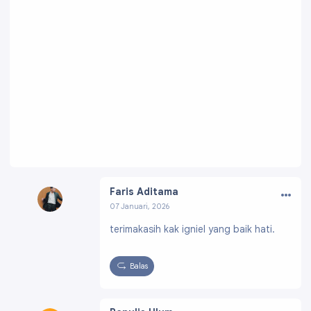
…
Faris Aditama
07 Januari, 2026
Profil:
https://www.blogger.com/profile/004
terimakasih kak igniel yang baik hati.
49925634462604007
Balas