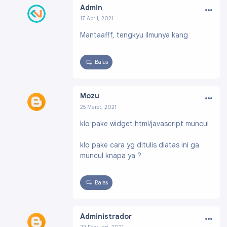
…
Admin
17 April, 2021
Profil:
https://www.blogger.com/profile/0614
Mantaafff, tengkyu ilmunya kang
4209177269079140
Balas
…
Mozu
25 Maret, 2021
Profil:
https://www.blogger.com/profile/15656
klo pake widget html/javascript muncul
279653354976812
klo pake cara yg ditulis diatas ini ga
muncul knapa ya ?
Balas
…
Administrador