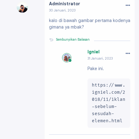
…
Administrator
30 Januari, 2023
Profil:
https://www.blogger.com/profile/0164
kalo di bawah gambar pertama kodenya
0506093400075133
gimana ya mbak?
Sembunyikan Balasan
…
Igniel
31 Januari, 2023
Profil:
https://ww
Pake ini.
w.blogger.com/pro
file/091991703796
61896200
https://www.
igniel.com/2
018/11/iklan
-sebelum-
sesudah-
elemen.html