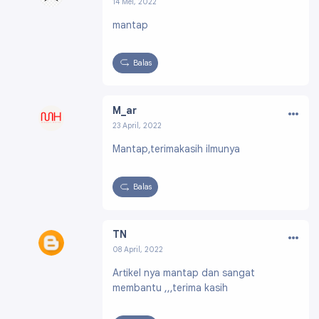
14 Mei, 2022
Profil:
https://www.blogger.com/profile/13252
mantap
175261867550435
Balas
…
M_ar
23 April, 2022
Profil:
https://www.blogger.com/profile/0871
Mantap,terimakasih ilmunya
9624085960115432
Balas
…
TN
08 April, 2022
Profil:
https://www.blogger.com/profile/1007
Artikel nya mantap dan sangat
5976143116767975
membantu ,,,terima kasih