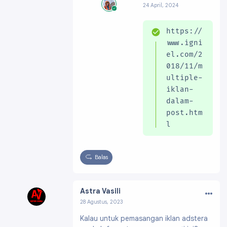
24 April, 2024
Profil:
https://ww
w.blogger.com/pro
https://
file/091991703796
61896200
www.igni
el.com/2
018/11/m
ultiple-
iklan-
dalam-
post.htm
l
Balas
…
Astra Vasili
28 Agustus, 2023
Profil:
https://www.blogger.com/profile/0369
Kalau untuk pemasangan iklan adstera
5607066664466192