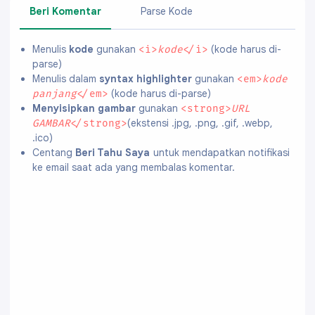
Beri Komentar
Parse Kode
Menulis
kode
gunakan
(kode harus di-
<i>
kode
</i>
parse)
Menulis dalam
syntax highlighter
gunakan
<em>
kode
(kode harus di-parse)
panjang
</em>
Menyisipkan gambar
gunakan
<strong>
URL
(ekstensi .jpg, .png, .gif, .webp,
GAMBAR
</strong>
.ico)
Centang
Beri Tahu Saya
untuk mendapatkan notifikasi
ke email saat ada yang membalas komentar.