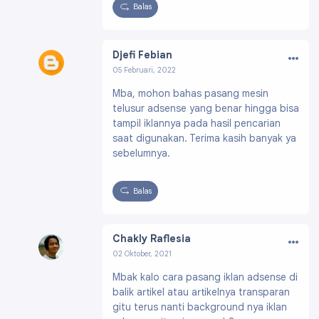
Balas
…
Djefi Febian
05 Februari, 2022
Profil:
https://www.blogger.com/profile/0167
Mba, mohon bahas pasang mesin
7557629330387247
telusur adsense yang benar hingga bisa
tampil iklannya pada hasil pencarian
saat digunakan. Terima kasih banyak ya
sebelumnya.
Balas
…
Chakly Raflesia
02 Oktober, 2021
Profil:
https://www.blogger.com/profile/0210
Mbak kalo cara pasang iklan adsense di
6258514379347993
balik artikel atau artikelnya transparan
gitu terus nanti background nya iklan