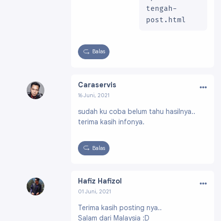
tengah-
post.html
Balas
…
Caraservis
16 Juni, 2021
Profil:
https://www.blogger.com/profile/1208
sudah ku coba belum tahu hasilnya..
2572390460100000
terima kasih infonya.
Balas
…
Hafiz Hafizol
01 Juni, 2021
Profil:
https://www.blogger.com/profile/0150
Terima kasih posting nya..
6181444000830757
Salam dari Malaysia :D