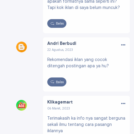
apakah formatnya sama seperti ini?
Tapi kok iklan di saya belum muncuk?
Balas
…
Andri Berbudi
22 Agustus, 2023
Profil:
https://www.blogger.com/profile/16818
Rekomendasi iklan yang cocok
304693905828783
ditengah postingan apa ya hu?
Balas
…
Klikagemart
06 Maret, 2023
Profil:
https://www.blogger.com/profile/0216
Terimakasih ka info nya sangat berguna
7486665742532182
sekali ilmu tentang cara pasangn
iklannya