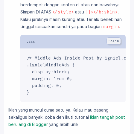
berdempet dengan konten di atas dan bawahnya.
  //]]> </script>

</b:if>
Simpan DI ATAS
atau
.
</style>
]]></b:skin>
Kalau jaraknya masih kurang atau terlalu berlebihan
tinggal sesuaikan sendiri ya pada bagian
.
margin
/* Middle Ads Inside Post by igniel.com 
.ignielMiddleAds {

  display:block;

  margin: 1rem 0;

  padding: 0;

}
Iklan yang muncul cuma satu ya. Kalau mau pasang
sekaligus banyak, coba deh ikuti tutorial
iklan tengah post
berulang di Blogger
yang lebih unik.