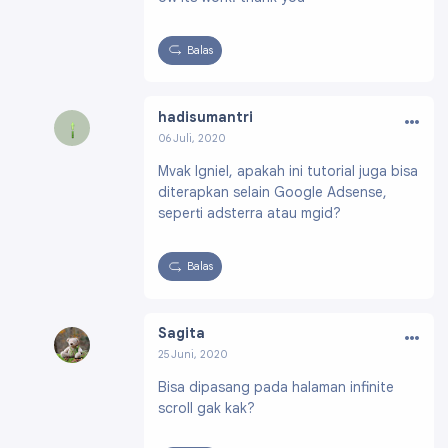
Balas
…
hadisumantri
06 Juli, 2020
Profil:
https://www.blogger.com/profile/17116
Mvak Igniel, apakah ini tutorial juga bisa
453314359364785
diterapkan selain Google Adsense,
seperti adsterra atau mgid?
Balas
…
Sagita
25 Juni, 2020
Profil:
https://www.blogger.com/profile/000
Bisa dipasang pada halaman infinite
00687804892437087
scroll gak kak?