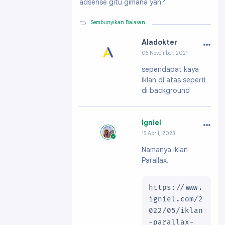
adsense gitu gimana yah?
Sembunyikan Balasan
…
Aladokter
06 November, 2021
Profil:
https://ww
sependapat kaya
w.blogger.com/pro
iklan di atas seperti
file/0688884639386
6037196
di background
…
Igniel
15 April, 2023
Profil:
https://ww
Namanya iklan
w.blogger.com/pro
Parallax.
file/091991703796
61896200
https://www.
igniel.com/2
022/05/iklan
-parallax-