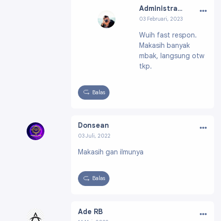
…
Administrator
03 Februari, 2023
Profil:
https://ww
Wuih fast respon.
w.blogger.com/pro
Makasih banyak
file/01640506093
400075133
mbak, langsung otw
tkp.
Balas
…
Donsean
03 Juli, 2022
Profil:
https://www.blogger.com/profile/1372
Makasih gan ilmunya
0898371858674456
Balas
…
Ade RB