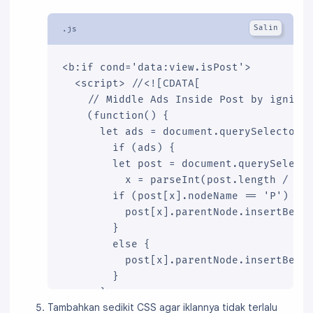
<b:if cond='data:view.isPost'>

  <script> //<![CDATA[

    // Middle Ads Inside Post by igniel.
    (function() {

      let ads = document.querySelector('
        if (ads) {

        let post = document.querySelecto
          x = parseInt(post.length / 2);
        if (post[x].nodeName == 'P') {

          post[x].parentNode.insertBefor
        }

        else {

          post[x].parentNode.insertBefor
        }

      }

Tambahkan sedikit CSS agar iklannya tidak terlalu
    })();
