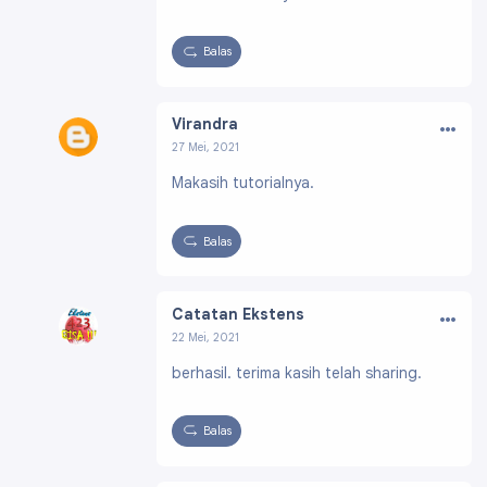
Balas
…
Virandra
27 Mei, 2021
Profil:
https://www.blogger.com/profile/17569
Makasih tutorialnya.
768201264469409
Balas
…
Catatan Ekstens
22 Mei, 2021
Profil:
https://www.blogger.com/profile/0101
berhasil. terima kasih telah sharing.
5199736475985078
Balas