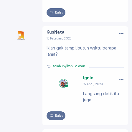
Balas
…
KusNata
15 Februari, 2023
Profil:
https://www.blogger.com/profile/0113
Iklan gak tampil,butuh wsktu berapa
2066045722143719
lama?
Sembunyikan Balasan
…
Igniel
15 April, 2023
Profil:
https://ww
Langsung detik itu
w.blogger.com/pro
juga.
file/091991703796
61896200
Balas