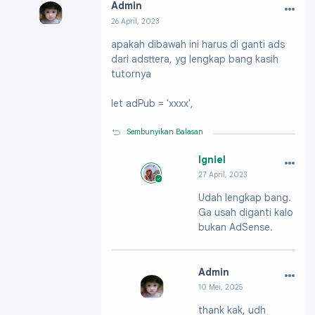
…
Admin
26 April, 2023
Profil:
https://www.blogger.com/profile/0873
apakah dibawah ini harus di ganti ads
1423623505208480
dari adsttera, yg lengkap bang kasih
tutornya
let adPub = 'xxxx',
Sembunyikan Balasan
…
Igniel
27 April, 2023
Profil:
https://ww
Udah lengkap bang.
w.blogger.com/pro
Ga usah diganti kalo
file/091991703796
61896200
bukan AdSense.
…
Admin
10 Mei, 2025
Profil:
https://ww
thank kak, udh
w.blogger.com/pro