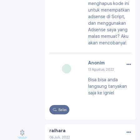
menghapus kode ini
file/039211950435
32387934
untuk menempatkan
adsense di Script,
dan menggunakan
Adsense saya yang
malas memuat? Aku
akan mencobanya!
…
Anonim
13 Agustus, 2022
Bisa bisa anda
langsung tanyakan
saja ke igniel
Balas
…
raihara
06 Juli, 2022