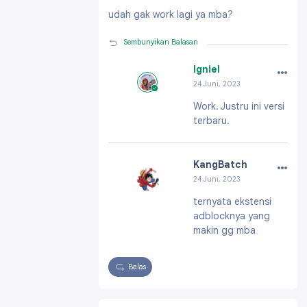
Profil:
https://www.blogger.com/profile/1750
udah gak work lagi ya mba?
7900613771230339
Sembunyikan Balasan
…
Igniel
24 Juni, 2023
Profil:
https://ww
Work. Justru ini versi
w.blogger.com/pro
terbaru.
file/091991703796
61896200
…
KangBatch
24 Juni, 2023
Profil:
https://ww
ternyata ekstensi
w.blogger.com/pro
adblocknya yang
file/175079006137
71230339
makin gg mba
Balas