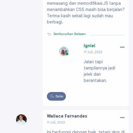
memasang dan memodifikasi JS tanpa
menambahkan CSS masih bisa berjalan?
Terima kasih sekali lagi sudah mau
berbagi.
Sembunyikan Balasan
…
Igniel
17 Juli, 2022
Profil:
https://ww
Jalan tapi
w.blogger.com/pro
tampilannya jadi
file/091991703796
61896200
jelek dan
berantakan.
Balas
…
Wallace Fernandes
11 Juli, 2022
Profil:
https://www.blogger.com/profile/0392
Ini berfungsi dengan baik, tetapi skor di
1195043532387934