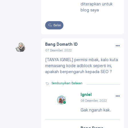
diterapkan untuk
file/087314236235
05208480
blog saya
Balas
…
Bang Domath ID
07 Desember, 2022
Profil:
https://www.blogger.com/profile/0651
[TANYA IGNIEL] permisi mbak, kalo kuta
2264222190095363
memasang kode adblock seperti ini,
apakah berpengaruh kepada SEO ?
Sembunyikan Balasan
…
Igniel
08 Desember, 2022
Profil:
https://ww
Gak ngaruh kak.
w.blogger.com/pro
file/091991703796
61896200