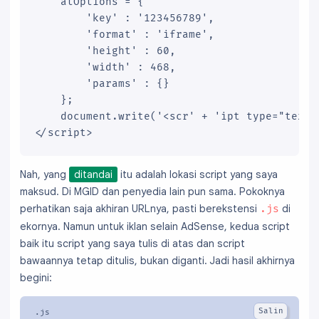
	atOptions = {

		'key' : '123456789',

		'format' : 'iframe',

		'height' : 60,

		'width' : 468,

		'params' : {}

	};

	document.write('<scr' + 'ipt type="text
</script>
Nah, yang
ditandai
itu adalah lokasi script yang saya
maksud. Di MGID dan penyedia lain pun sama. Pokoknya
perhatikan saja akhiran URLnya, pasti berekstensi
di
.js
ekornya. Namun untuk iklan selain AdSense, kedua script
baik itu script yang saya tulis di atas dan script
bawaannya tetap ditulis, bukan diganti. Jadi hasil akhirnya
begini: