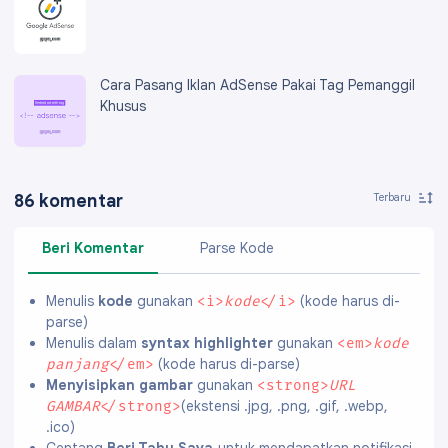
Cara Pasang Iklan AdSense Pakai Tag Pemanggil
Khusus
86 komentar
Beri Komentar
Parse Kode
Menulis
kode
gunakan
(kode harus di-
<i>
kode
</i>
parse)
Menulis dalam
syntax highlighter
gunakan
<em>
kode
(kode harus di-parse)
panjang
</em>
Menyisipkan gambar
gunakan
<strong>
URL
(ekstensi .jpg, .png, .gif, .webp,
GAMBAR
</strong>
.ico)