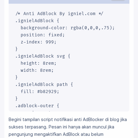
/* Anti AdBlock By igniel.com */

.ignielAdBlock {

  background-color: rgba(0,0,0,.75);

  position: fixed;

  z-index: 999;

}

.ignielAdBlock svg {

  height: 8rem;

  width: 8rem;

}

.ignielAdBlock path {

  fill: #b82929;

}

.adblock-outer {

  margin: auto;

Begini tampilan script notifikasi anti AdBlocker di blog jika
  max-height: 90vh;

sukses terpasang. Pesan ini hanya akan muncul jika
  max-width: 640px;

  padding: 2rem;

pengunjung mengaktifkan AdBlock atau belum