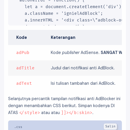
  ad.onerror = function() {

    let a = document.createElement('div');

    a.className = 'ignielAdBlock';

    a.innerHTML = '<div class=\"adblock-oute
    document.body.append(a);

    document.body.style.overflow = 'hidden';

Kode
Keterangan
  };

  document.head.appendChild(ad);

Kode
publisher
AdSense.
SANGAT WAJI
adPub
})();

//]]> </script>
Judul dari notifikasi anti AdBlock.
adTitle
Isi tulisan tambahan dari AdBlock.
adText
Selanjutnya percantik tampilan notifikasi anti AdBlocker ini
dengan menambahkan CSS berikut. Simpan kodenya DI
ATAS
atau atau
.
</style>
]]></b:skin>