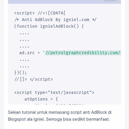
<script> //<![CDATA[

/* Anti AdBlock By igniel.com */

(function ignielAdBlock() {

  ....

  ....

  ....

  ad.src = '
//petrolgraphcredibility.com/123
  ....

  ....

})();

//]]> </script>

<script type="text/javascript">

	atOptions = {

		'key' : '123456789',

Sekian tutorial untuk memasang script anti AdBlock di
		'format' : 'iframe',

Blogspot ala Igniel. Semoga bisa sedikit bermanfaat.
		'height' : 60,

		'width' : 468,
