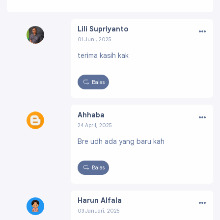
…
Lili Supriyanto
01 Juni, 2025
Profil:
https://www.blogger.com/profile/0675
terima kasih kak
2800608065488336
Balas
…
Ahhaba
24 April, 2025
Profil:
https://www.blogger.com/profile/13985
Bre udh ada yang baru kah
446873027894435
Balas
…
Harun Alfala
03 Januari, 2025
Profil:
https://www.blogger.com/profile/0792