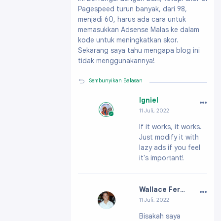
Pagespeed turun banyak, dari 98,
menjadi 60, harus ada cara untuk
memasukkan Adsense Malas ke dalam
kode untuk meningkatkan skor.
Sekarang saya tahu mengapa blog ini
tidak menggunakannya!
Sembunyikan Balasan
…
Igniel
11 Juli, 2022
Profil:
https://ww
If it works, it works.
w.blogger.com/pro
Just modify it with
file/091991703796
61896200
lazy ads if you feel
it's important!
…
Wallace Fernandes
11 Juli, 2022
Profil:
https://ww
Bisakah saya
w.blogger.com/pro