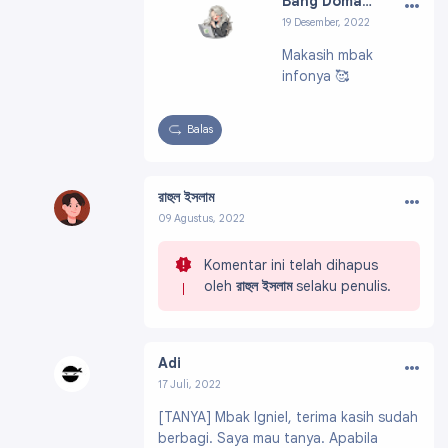
…
Bang Domath ID
19 Desember, 2022
Profil:
https://ww
Makasih mbak
w.blogger.com/pro
infonya 🥰
file/065122642221
90095363
Balas
…
রাহুল ইসলাম
09 Agustus, 2022
Profil:
https://www.blogger.com/profile/0282
9416809255306362
Komentar ini telah dihapus
oleh
রাহুল ইসলাম
selaku penulis.
…
Adi
17 Juli, 2022
Profil:
https://www.blogger.com/profile/17859
[TANYA] Mbak Igniel, terima kasih sudah
544486588776729
berbagi. Saya mau tanya. Apabila