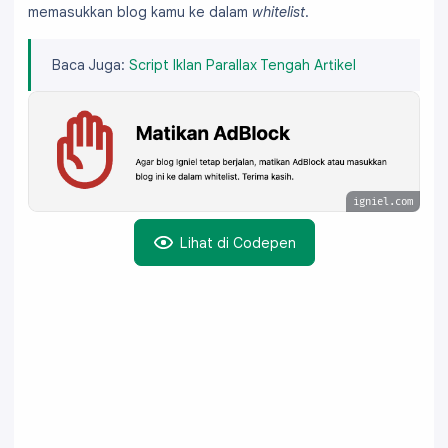
  position: absolute;

memasukkan blog kamu ke dalam
whitelist
.
}

.adblock-inner {

Baca Juga:
Script Iklan Parallax Tengah Artikel
  background-color: #f4f4f4;

  border-radius: 15px;

  overflow: auto;

  padding: 2rem;

}

.ignielAdBlock, .adblock-outer {

igniel.com
  bottom: 0;

  left: 0;

Lihat di Codepen
  right: 0;

  top: 0;

}

.adblock-outer, .adblock-inner {

  align-items: center;

  display: flex;

  display: inline-flex;

}

.adblock-wrapper {
