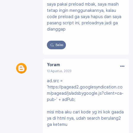
saya pakai preload mbak, saya masih
8100278551909254
tetap ingin menggunakannya, kalau
code preload ga saya hapus dan saya
pasang script ini, preloadnya jadi ga
dianggap
Balas
…
Yoram
13 Agustus, 2023
Profil:
https://www.blogger.com/profile/0806
ad.src =
7544250368237087
'https://pagead2.googlesyndication.co
m/pagead/js/adsbygoogle.js?client=ca-
pub-' + adPub;
misi mba aku cari kode yg ini kok gaada
ya di html nya, udah search berulang2
ga ketemu