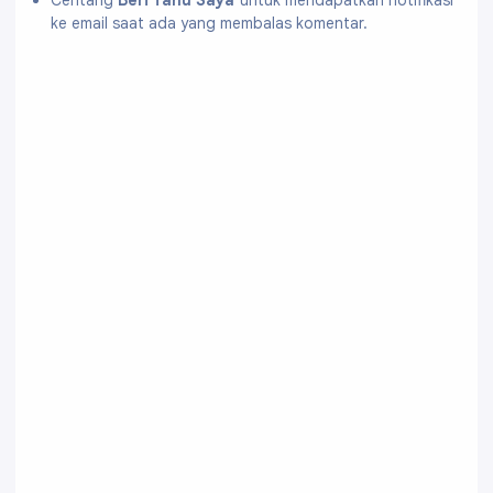
Centang
Beri Tahu Saya
untuk mendapatkan notifikasi
ke email saat ada yang membalas komentar.