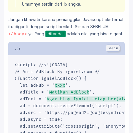
Umumnya terdiri dari 16 angka.
Jangan khawatir karena pemanggilan Javascript eksternal
itu diganti dengan script berikut. Simpan SEBELUM
ya. Yang
ditandai
adalah nilai yang bisa diganti.
</body>
<script> //<![CDATA[

/* Anti AdBlock By igniel.com */

(function ignielAdBlock() {

  let adPub = '
xxxx
',

  adTitle = '
Matikan AdBlock
',

  adText = '
Agar blog Igniel tetap berjalan,
  ad = document.createElement('script');

  ad.src = 'https://pagead2.googlesyndicatio
  ad.async = true;

  ad.setAttribute('crossorigin', 'anonymous')