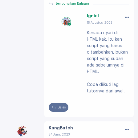
Sembunyikan Balasan
…
Igniel
15 Agustus, 2023
Profil:
https://ww
Kenapa nyari di
w.blogger.com/pro
HTML kak. Itu kan
file/091991703796
61896200
script yang harus
ditambahkan, bukan
script yang sudah
ada sebelumnya di
HTML.
Coba diikuti lagi
tutornya dari awal.
Balas
…
KangBatch
24 Juni, 2023