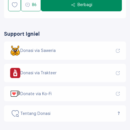
86
Berbagi
Support Igniel
Donasi via Saweria
Donasi via Trakteer
Donate via Ko-Fi
Tentang Donasi
?