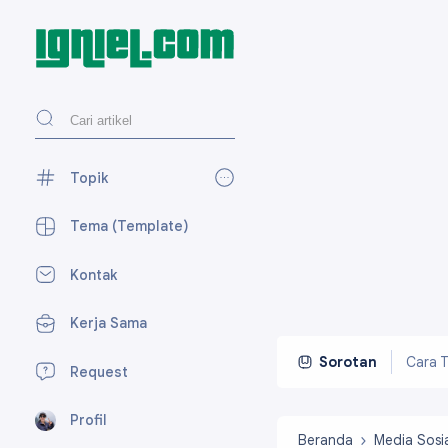
Topik
AdSense
27
Tema (Template)
Blogger
118
Kontak
Desain Web
27
Kerja Sama
Media Sosial
59
Perpesanan
7
Cara T
Sorotan
Request
SEO
15
Profil
Tekno
23
Beranda
Media Sosi