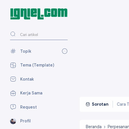
Topik
AdSense
27
Tema (Template)
Blogger
118
Kontak
Desain Web
27
Kerja Sama
Media Sosial
59
Perpesanan
7
Cara T
Sorotan
Request
SEO
15
Profil
Tekno
23
Beranda
Perpesana