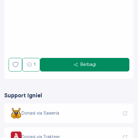
1
Berbagi
Support Igniel
Donasi via Saweria
Donasi via Trakteer