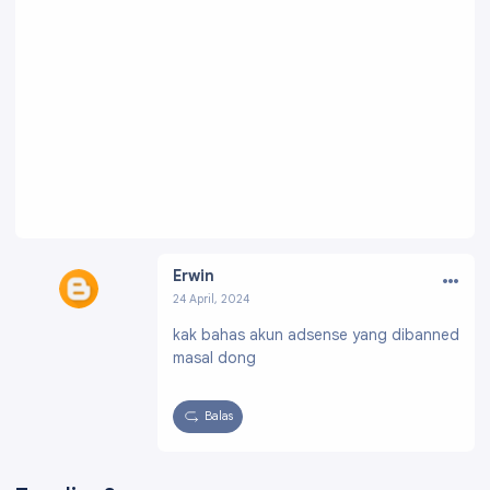
…
Erwin
24 April, 2024
Profil:
https://www.blogger.com/profile/0041
kak bahas akun adsense yang dibanned
4727641022337226
masal dong
Balas