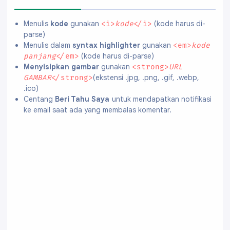
Menulis
kode
gunakan
(kode harus di-
<i>
kode
</i>
parse)
Menulis dalam
syntax highlighter
gunakan
<em>
kode
(kode harus di-parse)
panjang
</em>
Menyisipkan gambar
gunakan
<strong>
URL
(ekstensi .jpg, .png, .gif, .webp,
GAMBAR
</strong>
.ico)
Centang
Beri Tahu Saya
untuk mendapatkan notifikasi
ke email saat ada yang membalas komentar.