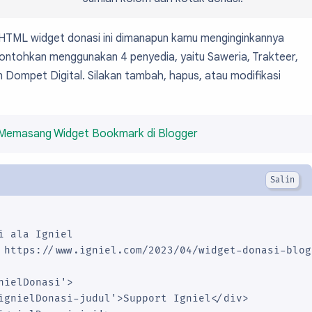
mg {

HTML widget donasi ini dimanapun kamu menginginkannya
contohkan menggunakan 4 penyedia, yaitu Saweria, Trakteer,
kon {

 1rem;

 Dompet Digital. Silakan tambah, hapus, atau modifikasi
si {

;

Memasang Widget Bookmark di Blogger
e-columns: repeat(var(--col), 1fr);

si a {

 center;

olor: var(--background);

: 7px;

i ala Igniel

-color);

 https://www.igniel.com/2023/04/widget-donasi-blog.
;

nielDonasi'>

rem 1.25rem;

ignielDonasi-judul'>Support Igniel</div>
