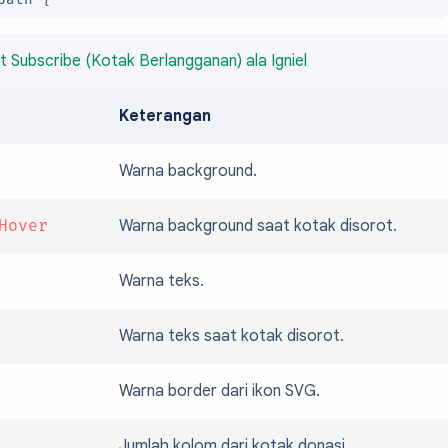
--icon);

 Subscribe (Kotak Berlangganan) ala Igniel
: 1.5px;

ap: round;

Keterangan
oin: round;

limit: 10;

Warna background.
svg:first-child {



Hover
Warna background saat kotak disorot.
svg:last-child {

Warna teks.


Warna teks saat kotak disorot.
udul {

Warna border dari ikon SVG.
700;

m: 1rem;

Jumlah kolom dari kotak donasi.