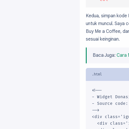
.ignielDonasi i
  width: 35px;

Kedua, simpan kode 
}

untuk muncul. Saya 
.ignielDonasi-i
  margin-right:
Buy Me a Coffee, dan
}

sesuai keinginan.
.ignielDonasi-i
  display: grid
Baca Juga:
Cara 
  gap: 1rem;

  grid-templat
}

.ignielDonasi-i
  align-items:
  background-c
<!--

  border-radius
- Widget Donas
  color: var(-
- Source code:
  display: flex
-->

  gap: 1rem;

<div class='ig
  padding: .75
  <div class='