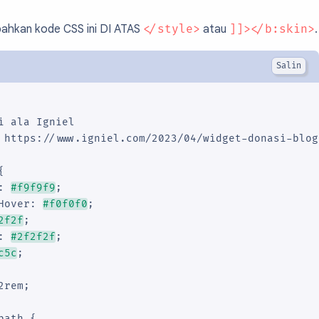
ahkan kode CSS ini DI ATAS
</style>
atau
]]></b:skin>
.
i ala Igniel

 https://www.igniel.com/2023/04/widget-donasi-blog.


: 
#f9f9f9
;

Hover: 
#f0f0f0
;

2f2f
;

: 
#2f2f2f
;

c5c
;

rem;

ath {
