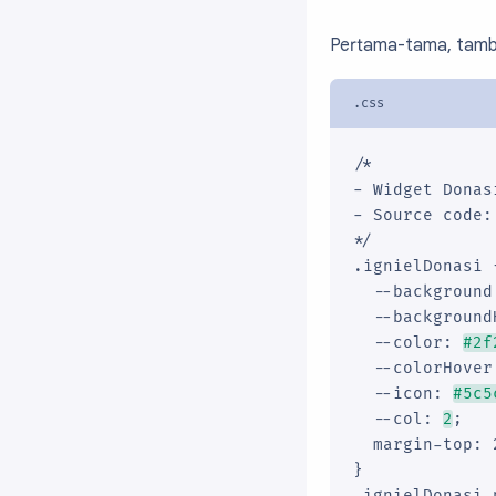
Pertama-tama, tamb
/*

- Widget Donas
- Source code:
*/

.ignielDonasi {
  --background
  --background
  --color: 
#2f
  --colorHover
  --icon: 
#5c5
  --col: 
2
;

  margin-top: 2
}

.ignielDonasi p