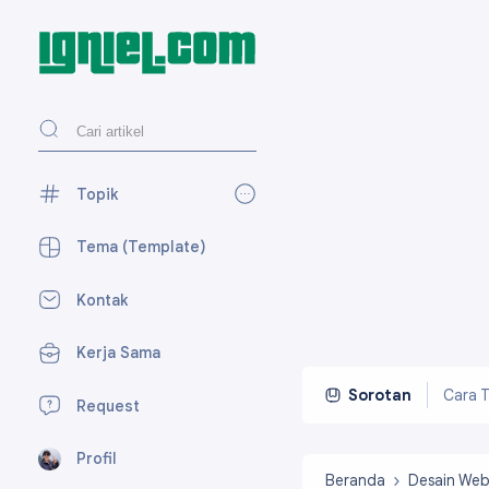
Topik
AdSense
27
Tema (Template)
Blogger
118
Kontak
Desain Web
27
Kerja Sama
Media Sosial
59
Perpesanan
7
Cara T
Sorotan
Request
SEO
15
Profil
Tekno
23
Beranda
Desain We