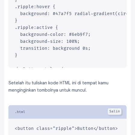
.ripple:hover {

  background: #47a7f5 radial-gradient(circle
}

.ripple:active {

  background-color: #6eb9f7;

  background-size: 100%;

  transition: background 0s;

}

/* Button style */

button {

Setelah itu tuliskan kode HTML ini di tempat kamu
  border: none;

  border-radius: 2px;

menginginkan tombolnya untuk muncul.
  padding: 12px 18px;

  font-size: 16px;

  text-transform: uppercase;

  cursor: pointer;

  color: white;

<button class="ripple">Button</button>
  background-color: #2196f3;
