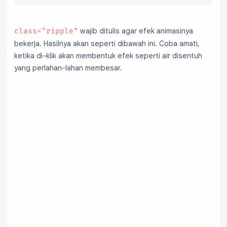
  box-shadow: 0 0 4px #999;

  outline: none;

}
wajib ditulis agar efek animasinya
class="ripple"
bekerja. Hasilnya akan seperti dibawah ini. Coba amati,
ketika di-klik akan membentuk efek seperti air disentuh
yang perlahan-lahan membesar.