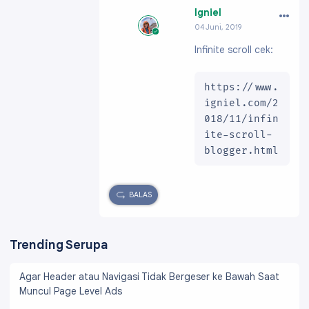
…
Igniel
04 Juni, 2019
Profil:
https://ww
Infinite scroll cek:
w.blogger.com/pro
file/091991703796
61896200
https://www.
igniel.com/2
018/11/infin
ite-scroll-
blogger.html
BALAS
Trending Serupa
Agar Header atau Navigasi Tidak Bergeser ke Bawah Saat
Muncul Page Level Ads