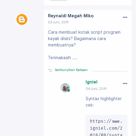
…
Reynaldi Megah Miko
03 Juni, 2019
Profil:
https://www.blogger.com/profile/0913
Cara membuat kotak script program
2691603728748270
kayak disini? Bagaimana cara
membuatnya?
Terimakasih ....
Sembunyikan Balasan
…
Igniel
04 Juni, 2019
Profil:
https://ww
Syntax highlighter
w.blogger.com/pro
cek:
file/091991703796
61896200
https://www.
igniel.com/2
018/08/synta