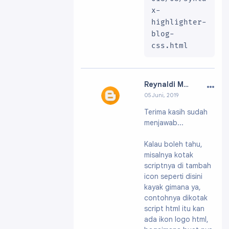
x-
highlighter-
blog-
css.html
…
Reynaldi Megah Miko
05 Juni, 2019
Profil:
https://ww
Terima kasih sudah
w.blogger.com/pro
menjawab...
file/091326916037
28748270
Kalau boleh tahu,
misalnya kotak
scriptnya di tambah
icon seperti disini
kayak gimana ya,
contohnya dikotak
script html itu kan
ada ikon logo html,