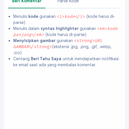
Beri Komentar
Parse Kode
Menulis
kode
gunakan
(kode harus di-
<i>
kode
</i>
parse)
Menulis dalam
syntax highlighter
gunakan
<em>
kode
(kode harus di-parse)
panjang
</em>
Menyisipkan gambar
gunakan
<strong>
URL
(ekstensi .jpg, .png, .gif, .webp,
GAMBAR
</strong>
.ico)
Centang
Beri Tahu Saya
untuk mendapatkan notifikasi
ke email saat ada yang membalas komentar.