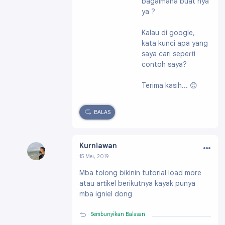
bagaimana buat nya
ya ?
Kalau di google,
kata kunci apa yang
saya cari seperti
contoh saya?
Terima kasih... 😊
BALAS
…
Kurniawan
15 Mei, 2019
Profil:
https://www.blogger.com/profile/15569
Mba tolong bikinin tutorial load more
497810744969348
atau artikel berikutnya kayak punya
mba igniel dong
Sembunyikan Balasan