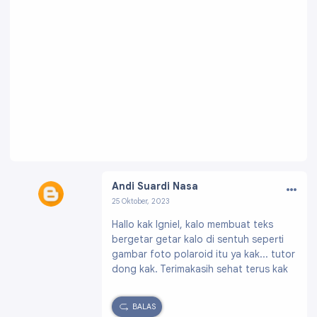
…
Andi Suardi Nasa
25 Oktober, 2023
Profil:
https://www.blogger.com/profile/0461
Hallo kak Igniel, kalo membuat teks
4188634593932289
bergetar getar kalo di sentuh seperti
gambar foto polaroid itu ya kak... tutor
dong kak. Terimakasih sehat terus kak
BALAS