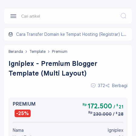
Cara Transfer Domain ke Tempat Hosting (Registrar) Lain
Beranda
Template
Premium
Igniplex - Premium Blogger
Template (Multi Layout)
372
Berbagi
PREMIUM
172.500
Rp
$
/
21
-25%
Rp
$
230.000
/
28
Nama
Igniplex