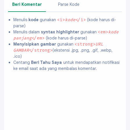
Beri Komentar
Parse Kode
Menulis
kode
gunakan
(kode harus di-
<i>
kode
</i>
parse)
Menulis dalam
syntax highlighter
gunakan
<em>
kode
(kode harus di-parse)
panjang
</em>
Menyisipkan gambar
gunakan
<strong>
URL
(ekstensi .jpg, .png, .gif, .webp,
GAMBAR
</strong>
.ico)
Centang
Beri Tahu Saya
untuk mendapatkan notifikasi
ke email saat ada yang membalas komentar.