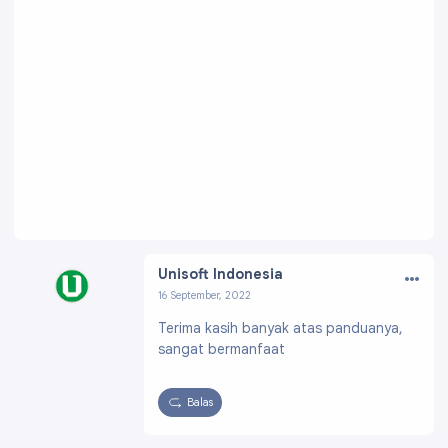
…
Unisoft Indonesia
16 September, 2022
Profil:
https://www.blogger.com/profile/0584
Terima kasih banyak atas panduanya,
1188518296640051
sangat bermanfaat
Balas