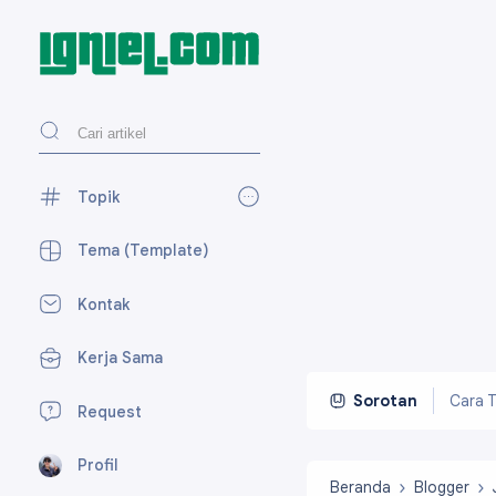
Topik
AdSense
27
Tema (Template)
Blogger
118
Kontak
Desain Web
27
Kerja Sama
Media Sosial
59
Perpesanan
7
Cara T
Sorotan
Request
SEO
15
Profil
Tekno
23
Beranda
Blogger