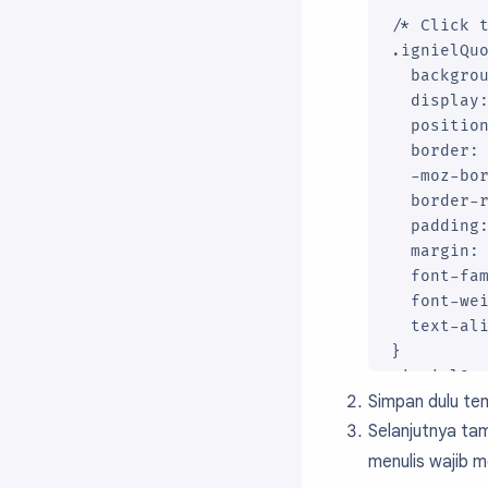
/* Click t
.ignielQuo
  backgrou
  display:
  position
  border: 
  -moz-bor
  border-r
  padding:
  margin: 
  font-fam
  font-wei
  text-ali
}

.ignielQuo
Simpan dulu te
  display:
  text-dec
Selanjutnya tam
  text-tra
menulis wajib 
  color: #