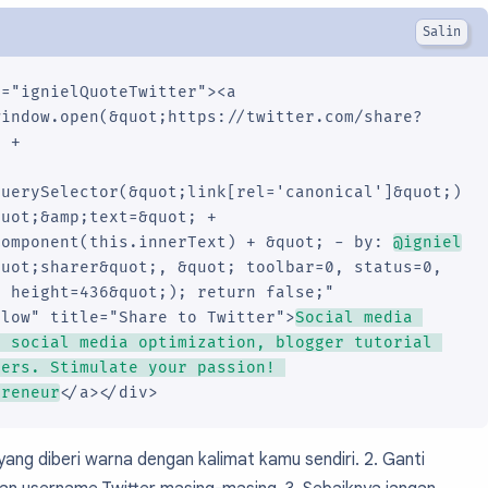
pointer;

e: 24px;

ght: 140%;

pacing: 0.05em;

="ignielQuoteTwitter"><a 
window.open(&quot;https://twitter.com/share?
teTwitter a:hover, .ignielQuoteTwitter:hover a:aft
 +

oration: none;

666666;

querySelector(&quot;link[rel='canonical']&quot;)
uot;&amp;text=&quot; + 
teTwitter a:before {

Component(this.innerText) + &quot; - by: 
@igniel
 '';

uot;sharer&quot;, &quot; toolbar=0, status=0, 
 inline-block;

 height=436&quot;); return false;" 
0px;

llow" title="Share to Twitter">
Social media 
50px;

 social media optimization, blogger tutorial 
-align: bottom;

ers. Stimulate your passion! 
und: url("data:image/svg+xml,%3Csvg viewBox='0 0 2
preneur
</a></div>
teTwitter a:after {

n yang diberi warna dengan kalimat kamu sendiri. 2. Ganti
 'Click to Tweet';
