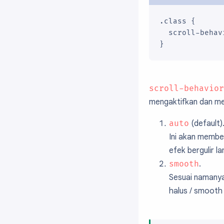
.class {

  scroll-behav
}
scroll-behavior
mengaktifkan dan mem
auto
(default)
Ini akan membe
efek bergulir l
smooth
.
Sesuai namanya,
halus / smooth 