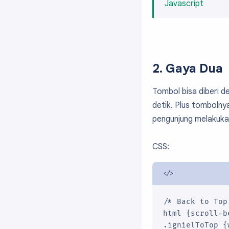
Javascript
2. Gaya Dua
Tombol bisa diberi de
detik. Plus tombolny
pengunjung melakukan 
CSS:
/* Back to Top
html {scroll-b
.ignielToTop {