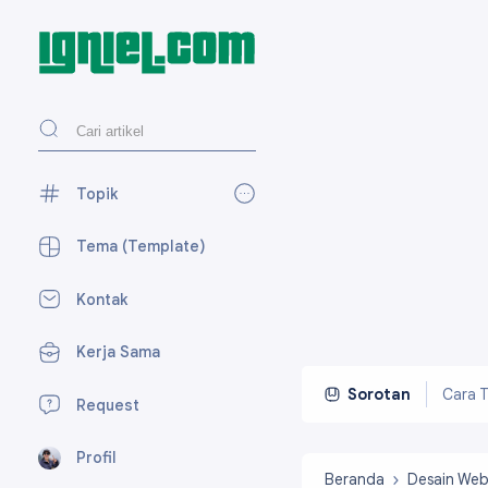
Topik
AdSense
27
Tema (Template)
Blogger
118
Kontak
Desain Web
27
Kerja Sama
Media Sosial
59
Perpesanan
7
Cara T
Sorotan
Request
SEO
15
Profil
Tekno
23
Beranda
Desain We