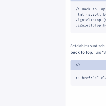
/* Back to Top
html {scroll-b
.ignielToTop {
Setelah itu buat seb
back to top
. Tulis
<a href="#" cl