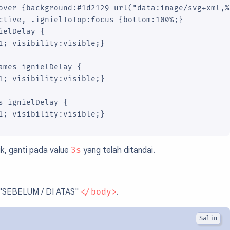
over {background:#1d2129 url("data:image/svg+xml,%
ctive, .ignielToTop:focus {bottom:100%;}

ielDelay {

1; visibility:visible;}

ames ignielDelay {

1; visibility:visible;}

s ignielDelay {

1; visibility:visible;}

k, ganti pada value
3s
yang telah ditandai.
 "SEBELUM / DI ATAS"
</body>
.