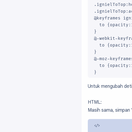
.ignielToTop:h
.ignielToTop:a
@keyframes ign
  to {opacity:
}

@-webkit-keyfr
  to {opacity:
}

@-moz-keyframe
  to {opacity:
}
Untuk mengubah deti
HTML:
Masih sama, simpan