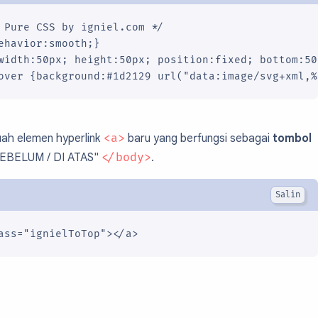
 Pure CSS by igniel.com */

ehavior:smooth;}

width:50px; height:50px; position:fixed; bottom:50
uah elemen hyperlink
<a>
baru yang berfungsi sebagai
tombol
 "SEBELUM / DI ATAS"
</body>
.
ass="ignielToTop"></a>