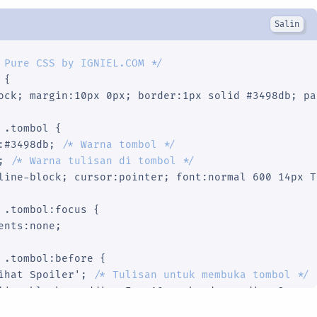
 Pure CSS by IGNIEL.COM */
{

ock; margin:10px 0px; border:1px solid #3498db; pa
 .tombol {

:#3498db; 
/* Warna tombol */
; 
/* Warna tulisan di tombol */
line-block; cursor:pointer; font:normal 600 14px T
 .tombol:focus {

ents:none;

 .tombol:before {

ihat Spoiler'; 
/* Tulisan untuk membuka tombol */
line-block; padding:7px 10px; border-radius:3px; -