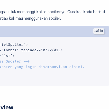
gsi untuk memanggil kotak spoilernya. Gunakan kode berikut
etiap kali mau menggunakan spoiler.
nielSpoiler">

="tombol" tabindex="0"></div>

"isi">

si Spoiler -->

konten yang ingin disembunyikan disini.
eview