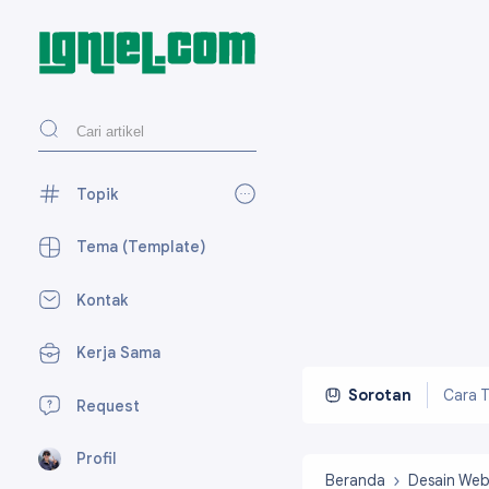
Topik
AdSense
27
Tema (Template)
Blogger
118
Kontak
Desain Web
27
Kerja Sama
Media Sosial
59
Perpesanan
7
Cara T
Sorotan
Request
SEO
15
Profil
Tekno
23
Beranda
Desain We