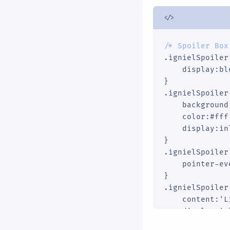
/* Spoiler Box
.ignielSpoiler 
    display:bl
}

.ignielSpoiler
    background
    color:#fff
    display:in
}

.ignielSpoiler
    pointer-ev
}

.ignielSpoiler
    content:'L
    display:in
}
