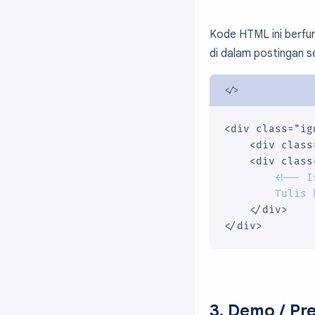
Kode HTML ini berfun
di dalam postingan s
<div class="ig
    <div class
    <div class=
<!-- I
        Tulis 
    </div>

</div>
3. Demo / Pr