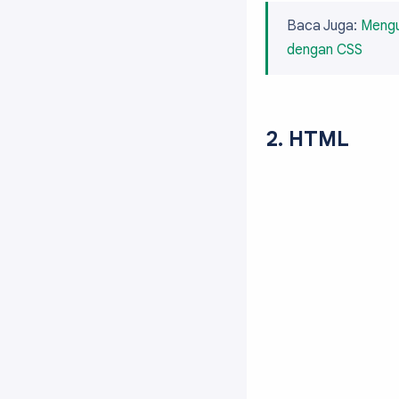
.ignielSpoiler
Baca Juga:
Mengu
    content:'T
dengan CSS
    background
}

.ignielSpoiler 
    background
    pointer-ev
2. HTML
}

.ignielSpoiler
    visibility
}