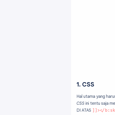
1. CSS
Hal utama yang haru
CSS
ini tentu saja 
DI ATAS
]]></b:s