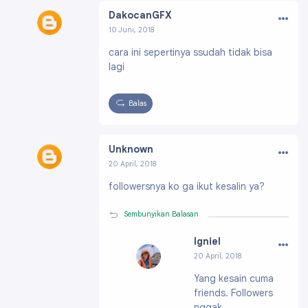
…
DakocanGFX
10 Juni, 2018
Profil:
https://draft.blogger.com/profile/155196
cara ini sepertinya ssudah tidak bisa
69781337934066
lagi
Balas
…
Unknown
20 April, 2018
Profil:
https://draft.blogger.com/profile/13424
followersnya ko ga ikut kesalin ya?
568533411320802
Sembunyikan Balasan
…
Igniel
20 April, 2018
Profil:
https://draf
Yang kesain cuma
t.blogger.com/pro
friends. Followers
file/091991703796
61896200
nggak.