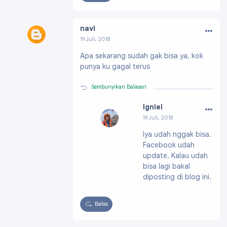
…
navi
19 Juli, 2018
Profil:
https://draft.blogger.com/profile/176191
Apa sekarang sudah gak bisa ya, kok
45261174322003
punya ku gagal terus
Sembunyikan Balasan
…
Igniel
19 Juli, 2018
Profil:
https://draf
Iya udah nggak bisa.
t.blogger.com/pro
Facebook udah
file/091991703796
61896200
update. Kalau udah
bisa lagi bakal
diposting di blog ini.
Balas