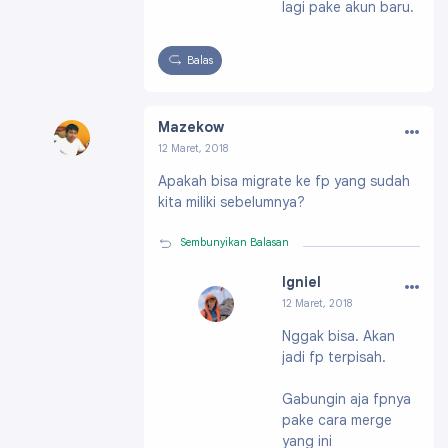
61896200
lagi pake akun baru.
Balas
…
Mazekow
12 Maret, 2018
Profil:
https://draft.blogger.com/profile/06585
Apakah bisa migrate ke fp yang sudah
002979055637911
kita miliki sebelumnya?
Sembunyikan Balasan
…
Igniel
12 Maret, 2018
Profil:
https://draf
Nggak bisa. Akan
t.blogger.com/pro
jadi fp terpisah.
file/091991703796
61896200
Gabungin aja fpnya
pake cara merge
yang ini