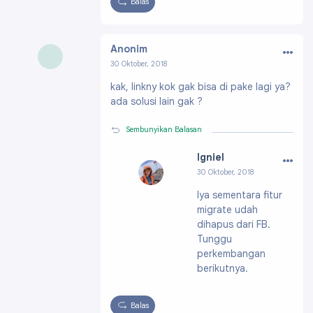
Balas
…
Anonim
30 Oktober, 2018
kak, linkny kok gak bisa di pake lagi ya?
ada solusi lain gak ?
Sembunyikan Balasan
…
Igniel
30 Oktober, 2018
Profil:
https://draf
Iya sementara fitur
t.blogger.com/pro
migrate udah
file/091991703796
61896200
dihapus dari FB.
Tunggu
perkembangan
berikutnya.
Balas