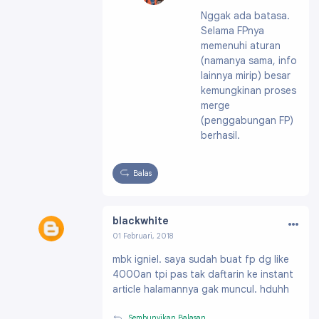
Profil:
https://draf
Nggak ada batasa.
t.blogger.com/pro
Selama FPnya
file/091991703796
61896200
memenuhi aturan
(namanya sama, info
lainnya mirip) besar
kemungkinan proses
merge
(penggabungan FP)
berhasil.
Balas
…
blackwhite
01 Februari, 2018
Profil:
https://draft.blogger.com/profile/0409
mbk igniel. saya sudah buat fp dg like
2349195216650954
4000an tpi pas tak daftarin ke instant
article halamannya gak muncul. hduhh
Sembunyikan Balasan