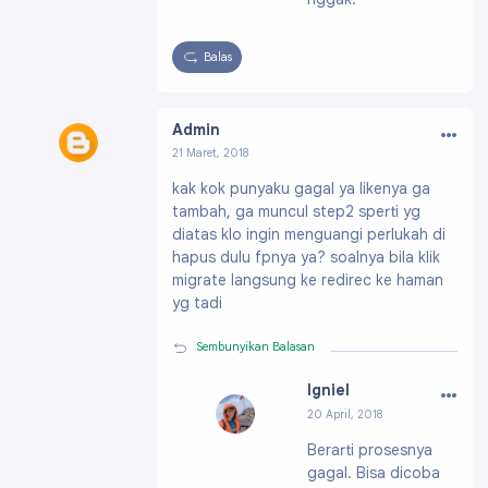
Balas
…
Admin
21 Maret, 2018
Profil:
https://draft.blogger.com/profile/08985
kak kok punyaku gagal ya likenya ga
850664827106840
tambah, ga muncul step2 sperti yg
diatas klo ingin menguangi perlukah di
hapus dulu fpnya ya? soalnya bila klik
migrate langsung ke redirec ke haman
yg tadi
Sembunyikan Balasan
…
Igniel
20 April, 2018
Profil:
https://draf
Berarti prosesnya
t.blogger.com/pro
gagal. Bisa dicoba
file/091991703796