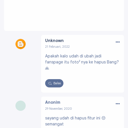
…
Unknown
21 Februari, 2022
Profil:
https://draft.blogger.com/profile/05896
Apakah kalo udah di ubah jadi
459551077081422
fanspage itu foto² nya ke hapus Bang?
🙏
Balas
…
Anonim
29 November, 2020
sayang udah di hapus fitur ini 😔
semangat