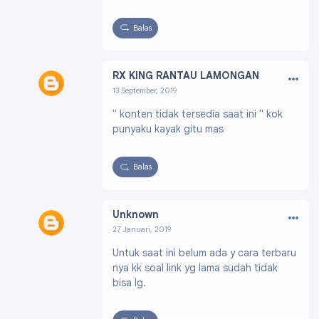
Balas
…
RX KING RANTAU LAMONGAN
13 September, 2019
Profil:
https://draft.blogger.com/profile/0879
" konten tidak tersedia saat ini '' kok
6037373464209747
punyaku kayak gitu mas
Balas
…
Unknown
27 Januari, 2019
Profil:
https://draft.blogger.com/profile/08176
Untuk saat ini belum ada y cara terbaru
935150583580805
nya kk soal link yg lama sudah tidak
bisa lg.