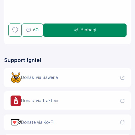
60
Berbagi
Support Igniel
Donasi via Saweria
Donasi via Trakteer
Donate via Ko-Fi