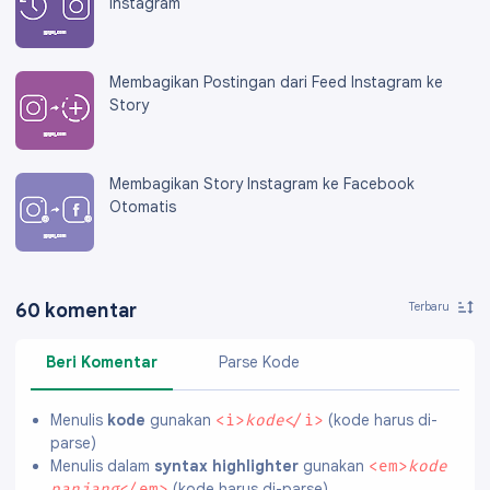
Instagram
Membagikan Postingan dari Feed Instagram ke
Story
Membagikan Story Instagram ke Facebook
Otomatis
60 komentar
Beri Komentar
Parse Kode
Menulis
kode
gunakan
(kode harus di-
<i>
kode
</i>
parse)
Menulis dalam
syntax highlighter
gunakan
<em>
kode
(kode harus di-parse)
panjang
</em>