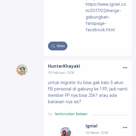
https://www.igniel.co
m/2017/02/merge-
gabungkan-
fanspage-
facebook.html
Balas
…
HunterKhayaki
09 Februari, 2018
Profil:
https://draft.blogger.com/profile/111196
untuk migrate itu bisa gak kalo 5 akun
64274056055300
FB personal di gabung ke 1 FP, jadi nanti
member FP nya bisa 25k? atau ada
batasan nya sis?
Sembunyikan Balasan
…
Igniel
05 Maret, 2018