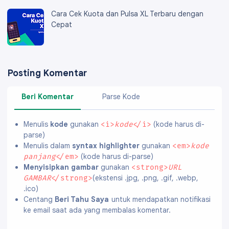
Cara Cek Kuota dan Pulsa XL Terbaru dengan
Cepat
Posting Komentar
Beri Komentar
Parse Kode
Menulis
kode
gunakan
(kode harus di-
<i>
kode
</i>
parse)
Menulis dalam
syntax highlighter
gunakan
<em>
kode
(kode harus di-parse)
panjang
</em>
Menyisipkan gambar
gunakan
<strong>
URL
(ekstensi .jpg, .png, .gif, .webp,
GAMBAR
</strong>
.ico)
Centang
Beri Tahu Saya
untuk mendapatkan notifikasi
ke email saat ada yang membalas komentar.