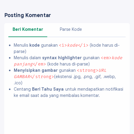
Posting Komentar
Beri Komentar
Parse Kode
Menulis
kode
gunakan
(kode harus di-
<i>
kode
</i>
parse)
Menulis dalam
syntax highlighter
gunakan
<em>
kode
(kode harus di-parse)
panjang
</em>
Menyisipkan gambar
gunakan
<strong>
URL
(ekstensi .jpg, .png, .gif, .webp,
GAMBAR
</strong>
.ico)
Centang
Beri Tahu Saya
untuk mendapatkan notifikasi
ke email saat ada yang membalas komentar.