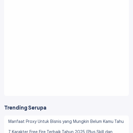
Trending Serupa
Manfaat Proxy Untuk Bisnis yang Mungkin Belum Kamu Tahu
7 Karakter Free Fire Terbaik Tahun 2025 (Plus Skill dan