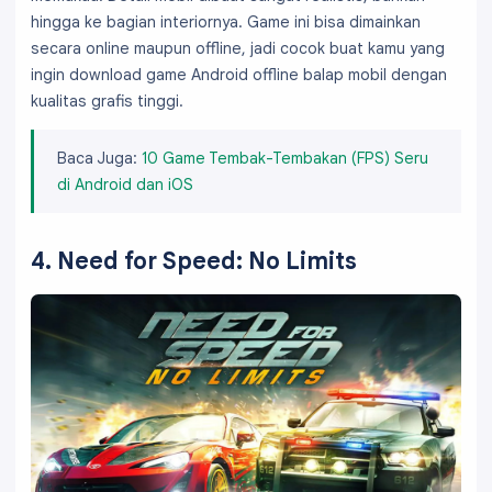
hingga ke bagian interiornya. Game ini bisa dimainkan
secara online maupun offline, jadi cocok buat kamu yang
ingin download game Android offline balap mobil dengan
kualitas grafis tinggi.
Baca Juga:
10 Game Tembak-Tembakan (FPS) Seru
di Android dan iOS
4. Need for Speed: No Limits