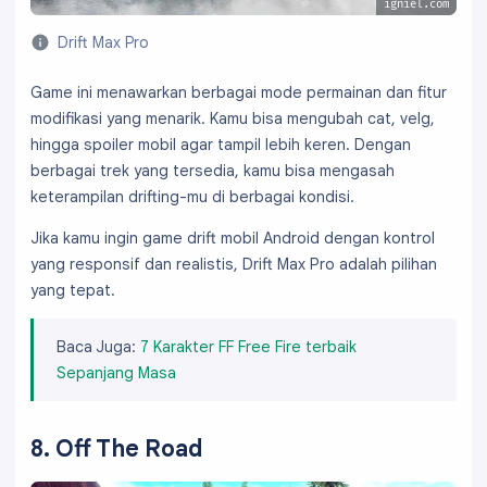
igniel.com
Drift Max Pro
Game ini menawarkan berbagai mode permainan dan fitur
modifikasi yang menarik. Kamu bisa mengubah cat, velg,
hingga spoiler mobil agar tampil lebih keren. Dengan
berbagai trek yang tersedia, kamu bisa mengasah
keterampilan drifting-mu di berbagai kondisi.
Jika kamu ingin game drift mobil Android dengan kontrol
yang responsif dan realistis, Drift Max Pro adalah pilihan
yang tepat.
Baca Juga:
7 Karakter FF Free Fire terbaik
Sepanjang Masa
8. Off The Road