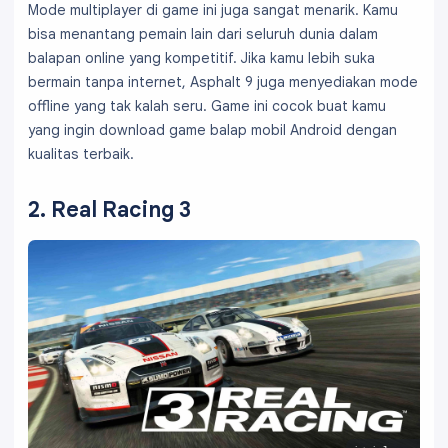
Mode multiplayer di game ini juga sangat menarik. Kamu
bisa menantang pemain lain dari seluruh dunia dalam
balapan online yang kompetitif. Jika kamu lebih suka
bermain tanpa internet, Asphalt 9 juga menyediakan mode
offline yang tak kalah seru. Game ini cocok buat kamu
yang ingin download game balap mobil Android dengan
kualitas terbaik.
2. Real Racing 3