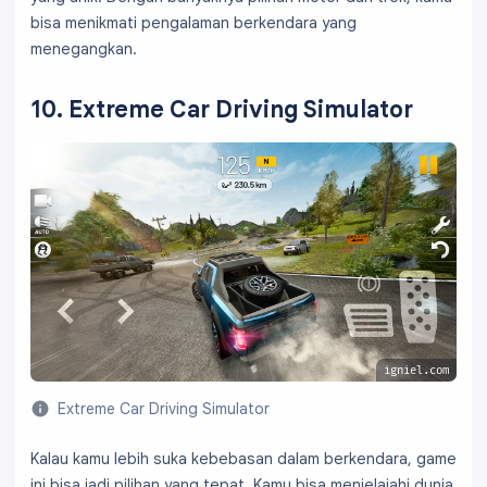
bisa menikmati pengalaman berkendara yang
menegangkan.
10. Extreme Car Driving Simulator
igniel.com
Extreme Car Driving Simulator
Kalau kamu lebih suka kebebasan dalam berkendara, game
ini bisa jadi pilihan yang tepat. Kamu bisa menjelajahi dunia