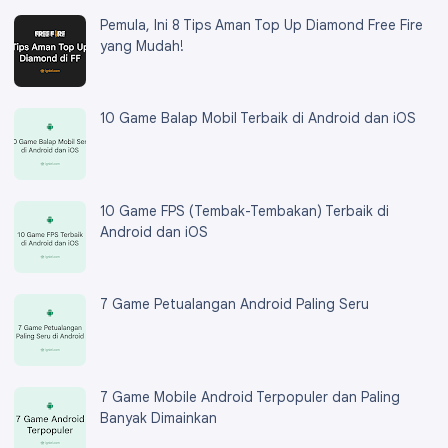
Pemula, Ini 8 Tips Aman Top Up Diamond Free Fire
yang Mudah!
10 Game Balap Mobil Terbaik di Android dan iOS
10 Game FPS (Tembak-Tembakan) Terbaik di
Android dan iOS
7 Game Petualangan Android Paling Seru
7 Game Mobile Android Terpopuler dan Paling
Banyak Dimainkan