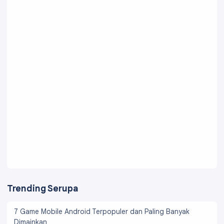
Trending Serupa
7 Game Mobile Android Terpopuler dan Paling Banyak
Dimainkan