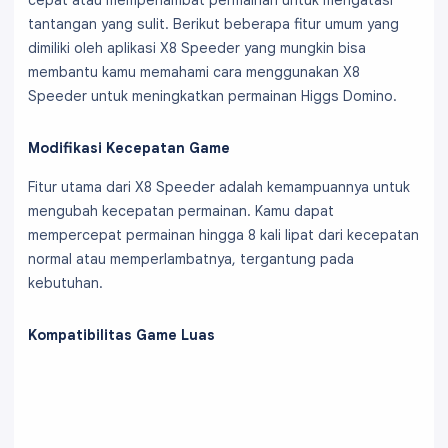
cepat atau memperlambat permainan untuk mengatasi
tantangan yang sulit. Berikut beberapa fitur umum yang
dimiliki oleh aplikasi X8 Speeder yang mungkin bisa
membantu kamu memahami cara menggunakan X8
Speeder untuk meningkatkan permainan Higgs Domino.
Modifikasi Kecepatan Game
Fitur utama dari X8 Speeder adalah kemampuannya untuk
mengubah kecepatan permainan. Kamu dapat
mempercepat permainan hingga 8 kali lipat dari kecepatan
normal atau memperlambatnya, tergantung pada
kebutuhan.
Kompatibilitas Game Luas