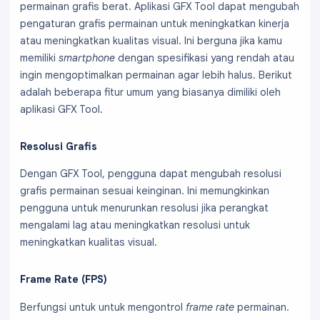
permainan grafis berat. Aplikasi GFX Tool dapat mengubah
pengaturan grafis permainan untuk meningkatkan kinerja
atau meningkatkan kualitas visual. Ini berguna jika kamu
memiliki
smartphone
dengan spesifikasi yang rendah atau
ingin mengoptimalkan permainan agar lebih halus. Berikut
adalah beberapa fitur umum yang biasanya dimiliki oleh
aplikasi GFX Tool.
Resolusi Grafis
Dengan GFX Tool, pengguna dapat mengubah resolusi
grafis permainan sesuai keinginan. Ini memungkinkan
pengguna untuk menurunkan resolusi jika perangkat
mengalami lag atau meningkatkan resolusi untuk
meningkatkan kualitas visual.
Frame Rate (FPS)
Berfungsi untuk untuk mengontrol
frame rate
permainan.