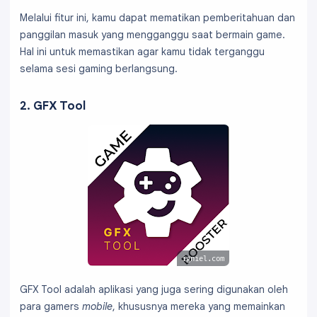
Melalui fitur ini, kamu dapat mematikan pemberitahuan dan
panggilan masuk yang mengganggu saat bermain game.
Hal ini untuk memastikan agar kamu tidak terganggu
selama sesi gaming berlangsung.
2. GFX Tool
igniel.com
GFX Tool adalah aplikasi yang juga sering digunakan oleh
para gamers
mobile
, khususnya mereka yang memainkan