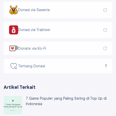
Donasi via Saweria
Donasi via Trakteer
Donate via Ko-Fi
Tentang Donasi
?
Artikel Terkait
7 Game Populer yang Paling Sering di Top Up di
Indonesia