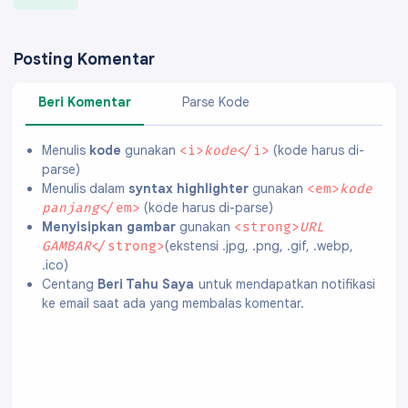
Posting Komentar
Beri Komentar
Parse Kode
Menulis
kode
gunakan
(kode harus di-
<i>
kode
</i>
parse)
Menulis dalam
syntax highlighter
gunakan
<em>
kode
(kode harus di-parse)
panjang
</em>
Menyisipkan gambar
gunakan
<strong>
URL
(ekstensi .jpg, .png, .gif, .webp,
GAMBAR
</strong>
.ico)
Centang
Beri Tahu Saya
untuk mendapatkan notifikasi
ke email saat ada yang membalas komentar.