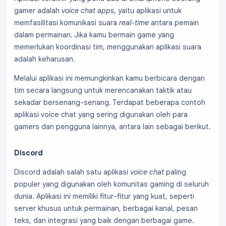
gamer adalah
voice chat apps
, yaitu aplikasi untuk
memfasilitasi komunikasi suara
real-time
antara pemain
dalam permainan. Jika kamu bermain game yang
memerlukan koordinasi tim, menggunakan aplikasi suara
adalah keharusan.
Melalui aplikasi ini memungkinkan kamu berbicara dengan
tim secara langsung untuk merencanakan taktik atau
sekadar bersenang-senang. Terdapat beberapa contoh
aplikasi voice chat yang sering digunakan oleh para
gamers dan pengguna lainnya, antara lain sebagai berikut.
Discord
Discord adalah salah satu aplikasi
voice chat
paling
populer yang digunakan oleh komunitas gaming di seluruh
dunia. Aplikasi ini memiliki fitur-fitur yang kuat, seperti
server khusus untuk permainan, berbagai kanal, pesan
teks, dan integrasi yang baik dengan berbagai game.