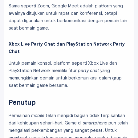
Sama seperti Zoom, Google Meet adalah platform yang
awalnya ditujukan untuk rapat dan konferensi, tetapi
dapat digunakan untuk berkomunikasi dengan pemain lain
saat bermain game.
Xbox Live Party Chat dan PlayStation Network Party
Chat
Untuk pemain konsol, platform seperti Xbox Live dan
PlayStation Network memiliki fitur
party chat
yang
memungkinkan pemain untuk berkomunikasi dalam grup
saat bermain game bersama.
Penutup
Permainan
mobile
telah menjadi bagian tidak terpisahkan
dari kehidupan sehari-hari. Game di
smartphone
pun telah
mengalami perkembangan yang sangat pesat. Untuk
membantu meraih kemenangan, mengelola waktu bermain,