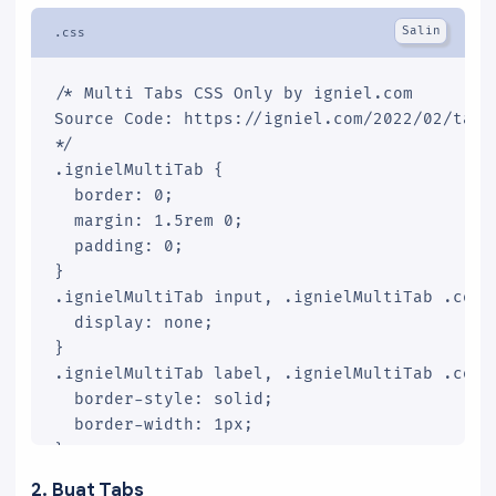
/* Multi Tabs CSS Only by igniel.com

Source Code: https://igniel.com/2022/02/tabs-
*/

.ignielMultiTab {

  border: 0;

  margin: 1.5rem 0;

  padding: 0;

}

.ignielMultiTab input, .ignielMultiTab .conte
  display: none;

}

.ignielMultiTab label, .ignielMultiTab .conte
  border-style: solid;

  border-width: 1px;

}

.ignielMultiTab input:checked + label, .ignie
2. Buat Tabs