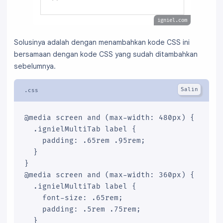
    </div>

    <div class="tab2">

igniel.com
(2) ISI DUA
    </div>

Solusinya adalah dengan menambahkan kode CSS ini
    <div class="tab3">

bersamaan dengan kode CSS yang sudah ditambahkan
(3) ISI TIGA
sebelumnya.
    </div>

    <div class="tab4">

(4) ISI EMPAT
    </div>

@media screen and (max-width: 480px) {

    <div class="tab5">

  .ignielMultiTab label {

(5) ISI LIMA
    padding: .65rem .95rem;

    </div>

  }

    <div class="tab6">

}

(6) ISI ENAM
@media screen and (max-width: 360px) {

    </div>

  .ignielMultiTab label {

    <div class="tab7">

    font-size: .65rem;

(7) ISI TUJUH
    padding: .5rem .75rem;

    </div>

  }
