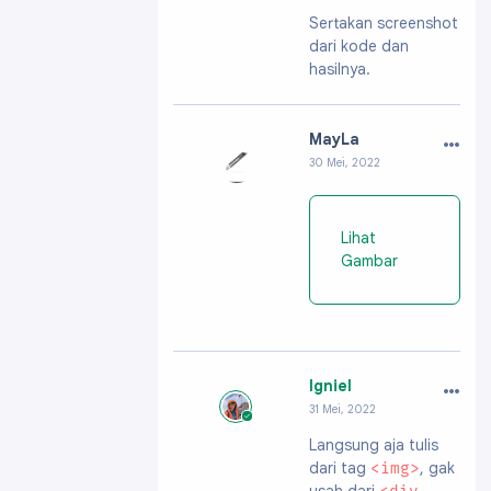
Profil:
https://ww
Sertakan screenshot
w.blogger.com/pro
dari kode dan
file/091991703796
61896200
hasilnya.
…
MayLa
30 Mei, 2022
Profil:
https://ww
w.blogger.com/pro
file/1564404689174
Lihat
3524289
Gambar
…
Igniel
31 Mei, 2022
Profil:
https://ww
Langsung aja tulis
w.blogger.com/pro
dari tag
file/091991703796
, gak
<img>
61896200
usah dari