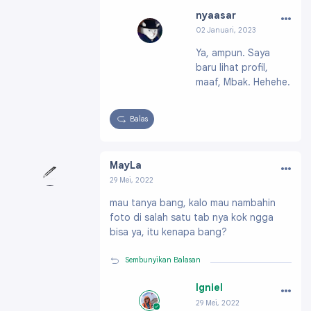
…
nyaasar
02 Januari, 2023
Profil:
https://ww
Ya, ampun. Saya
w.blogger.com/pro
baru lihat profil,
file/011579565703
00447610
maaf, Mbak. Hehehe.
Balas
…
MayLa
29 Mei, 2022
Profil:
https://www.blogger.com/profile/15644
mau tanya bang, kalo mau nambahin
046891743524289
foto di salah satu tab nya kok ngga
bisa ya, itu kenapa bang?
Sembunyikan Balasan
…
Igniel
29 Mei, 2022