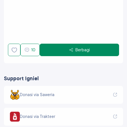
10
Berbagi
Support Igniel
Donasi via Saweria
Donasi via Trakteer