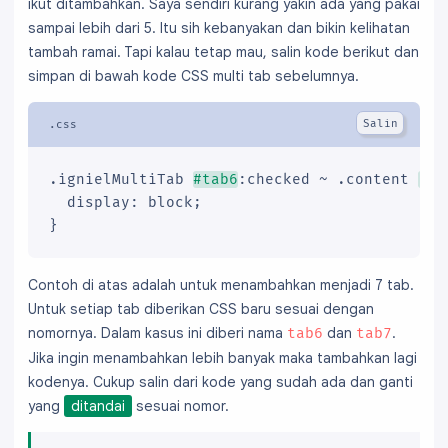
ikut ditambahkan. Saya sendiri kurang yakin ada yang pakai
    </div>

sampai lebih dari 5. Itu sih kebanyakan dan bikin kelihatan
    <div class="tab3">

tambah ramai. Tapi kalau tetap mau, salin kode berikut dan
(3) ISI TIGA
simpan di bawah kode CSS multi tab sebelumnya.
    </div>

  </div>

</fieldset>
.ignielMultiTab 
#tab6
:checked ~ .content 
.ta
  display: block;

}
Contoh di atas adalah untuk menambahkan menjadi 7 tab.
Untuk setiap tab diberikan CSS baru sesuai dengan
nomornya. Dalam kasus ini diberi nama
dan
.
tab6
tab7
Jika ingin menambahkan lebih banyak maka tambahkan lagi
kodenya. Cukup salin dari kode yang sudah ada dan ganti
yang
ditandai
sesuai nomor.