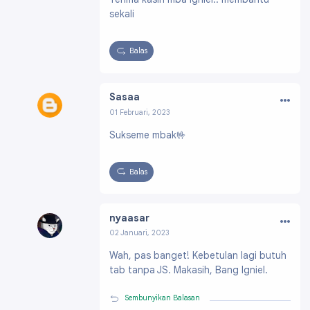
8952751906428641
sekali
Balas
…
Sasaa
01 Februari, 2023
Profil:
https://www.blogger.com/profile/052
Sukseme mbak🤟
00489069685576367
Balas
…
nyaasar
02 Januari, 2023
Profil:
https://www.blogger.com/profile/0115
Wah, pas banget! Kebetulan lagi butuh
7956570300447610
tab tanpa JS. Makasih, Bang Igniel.
Sembunyikan Balasan