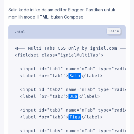
  border-color: #ddd;

}

Salin kode ini ke dalam editor Blogger. Pastikan untuk
.ignielMultiTab .label {

memilih mode
HTML
, bukan Compose.
  display: flex;

  flex-wrap: nowrap;

  flex-direction: row;

  max-width: calc(100vw - 2.5rem);

<!-- Multi Tabs CSS Only by igniel.com -->

  overflow: auto;

<fieldset class="ignielMultiTab">

}

.ignielMultiTab label {

  <input id="tab1" name="mTab" type="radio" c
  background-color: #ededed;

  <label for="tab1">
Satu
</label>

  border-color: transparent;

  border-bottom: 1px solid #ddd;

  <input id="tab2" name="mTab" type="radio"/>
  color: #666;

  <label for="tab2">
Dua
</label>

  cursor: pointer;

  display: inline-block;

  <input id="tab3" name="mTab" type="radio"/>
  float: left;

  <label for="tab3">
Tiga
</label>

  padding: .65rem 1.25rem;

  position: relative;

  <input id="tab4" name="mTab" type="radio"/>
  top: 1px;
