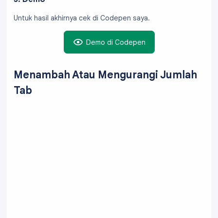
    <div class="tab5">

}
(5) ISI LIMA
Untuk hasil akhirnya cek di Codepen saya.
    </div>

Demo di Codepen
  </div>

</fieldset>
Menambah Atau Mengurangi Jumlah
Tab