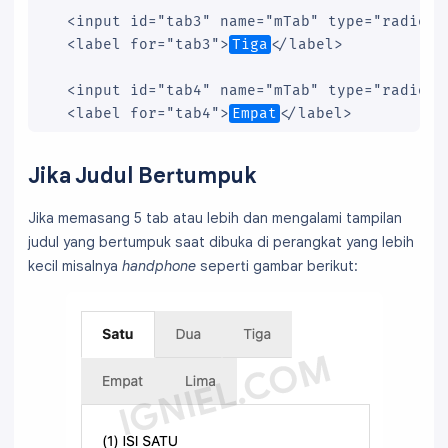
  <input id="tab3" name="mTab" type="radio"/>
  <label for="tab3">
Tiga
</label>

  <input id="tab4" name="mTab" type="radio"/>
  <label for="tab4">
Empat
</label>

  <input id="tab5" name="mTab" type="radio"/>
Jika Judul Bertumpuk
  <label for="tab5">
Lima
</label>

Jika memasang 5 tab atau lebih dan mengalami tampilan
  <input id="tab6" name="mTab" type="radio"/>
judul yang bertumpuk saat dibuka di perangkat yang lebih
  <label for="tab6">
Enam
</label>

kecil misalnya
handphone
seperti gambar berikut:
  <input id="tab7" name="mTab" type="radio"/>
  <label for="tab7">
Tujuh
</label>

  <div class="content">

    <div class="tab1">

(1) ISI SATU