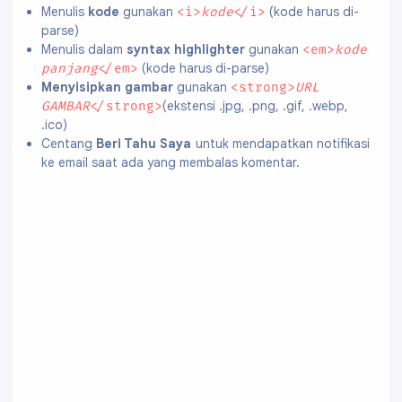
Menulis
kode
gunakan
(kode harus di-
<i>
kode
</i>
parse)
Menulis dalam
syntax highlighter
gunakan
<em>
kode
(kode harus di-parse)
panjang
</em>
Menyisipkan gambar
gunakan
<strong>
URL
(ekstensi .jpg, .png, .gif, .webp,
GAMBAR
</strong>
.ico)
Centang
Beri Tahu Saya
untuk mendapatkan notifikasi
ke email saat ada yang membalas komentar.