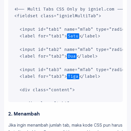
<!-- Multi Tabs CSS Only by igniel.com -->

<fieldset class="ignielMultiTab">

  <input id="tab1" name="mTab" type="radio" c
  <label for="tab1">
Satu
</label>

  <input id="tab2" name="mTab" type="radio"/>
  <label for="tab2">
Dua
</label>

  <input id="tab3" name="mTab" type="radio"/>
  <label for="tab3">
Tiga
</label>

  <div class="content">

    <div class="tab1">

(1) ISI SATU
2. Menambah
    </div>

    <div class="tab2">

Jika ingin menambah jumlah tab, maka kode CSS pun harus
(2) ISI DUA