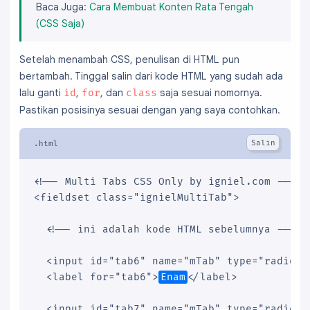
Baca Juga:
Cara Membuat Konten Rata Tengah
(CSS Saja)
Setelah menambah CSS, penulisan di HTML pun
bertambah. Tinggal salin dari kode HTML yang sudah ada
lalu ganti
,
, dan
saja sesuai nomornya.
id
for
class
Pastikan posisinya sesuai dengan yang saya contohkan.
<!-- Multi Tabs CSS Only by igniel.com -->

<fieldset class="ignielMultiTab">

<!-- ini adalah kode HTML sebelumnya -->
  <input id="tab6" name="mTab" type="radio"/>
  <label for="tab6">
Enam
</label>

  <input id="tab7" name="mTab" type="radio"/>