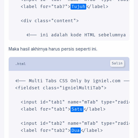
  <label for="tab7">
Tujuh
</label>

  <div class="content">

<!-- ini adalah kode HTML sebelumnya -->
Maka hasil akhirnya harus persis seperti ini.
    <div class="tab6">

(6) ISI ENAM
    </div>

    <div class="tab7">

(7) ISI TUJUH
<!-- Multi Tabs CSS Only by igniel.com -->

    </div>

<fieldset class="ignielMultiTab">

  </div>

  <input id="tab1" name="mTab" type="radio" c
</fieldset>
  <label for="tab1">
Satu
</label>

  <input id="tab2" name="mTab" type="radio"/>
  <label for="tab2">
Dua
</label>
