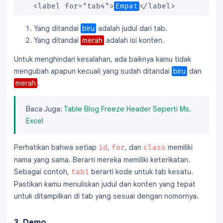
  <label for="tab4">
Empat
</label>

  transition: all .3s ease;

}

Yang ditandai
biru
adalah judul dari tab.
  <input id="tab5" name="mTab" type="radio"/>
.ignielMultiTab input:checked + label {

Yang ditandai
merah
adalah isi konten.
  <label for="tab5">
Lima
</label>

  background-color: transparent;

  border-bottom: 1px solid #fff;

Untuk menghindari kesalahan, ada baiknya kamu tidak
  <div class="content">

  color: #1d1d1d;

mengubah apapun kecuali yang sudah ditandai
biru
dan
  font-weight: bold;

merah
.
    <div class="tab1">

}

(1) ISI SATU
.ignielMultiTab .content {

Baca Juga:
Table Blog Freeze Header Seperti Ms.
    </div>

  clear: both;

    <div class="tab2">

Excel
  padding: 1.5rem 1.25rem;

(2) ISI DUA
}

    </div>

Perhatikan bahwa setiap
,
, dan
memiliki
id
for
class
    <div class="tab3">

.ignielMultiTab #tab1:checked ~ .content .tab
nama yang sama. Berarti mereka memiliki keterikatan.
(3) ISI TIGA
.ignielMultiTab #tab2:checked ~ .content .tab
Sebagai contoh,
berarti kode untuk tab kesatu.
tab1
    </div>

.ignielMultiTab #tab3:checked ~ .content .tab
Pastikan kamu menuliskan judul dan konten yang tepat
    <div class="tab4">

.ignielMultiTab #tab4:checked ~ .content .tab
untuk ditampilkan di tab yang sesuai dengan nomornya.
(4) ISI EMPAT
.ignielMultiTab #tab5:checked ~ .content .tab
    </div>

  display: block;

3. Demo