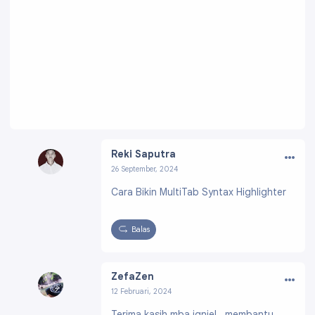
…
Reki Saputra
26 September, 2024
Profil:
https://www.blogger.com/profile/0583
Cara Bikin MultiTab Syntax Highlighter
1656648832652253
Balas
…
ZefaZen
12 Februari, 2024
Profil:
https://www.blogger.com/profile/0234
Terima kasih mba igniel.. membantu