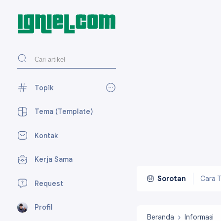
Topik
AdSense
27
Tema (Template)
Blogger
118
Kontak
Desain Web
27
Kerja Sama
Media Sosial
59
Perpesanan
7
Cara T
Sorotan
Request
SEO
15
Profil
Tekno
23
Beranda
Informasi