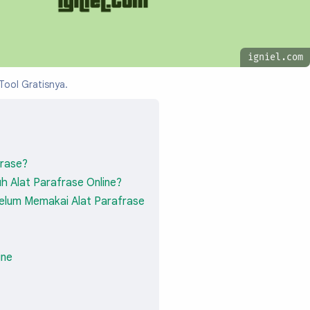
igniel.com
Tool Gratisnya.
frase?
h Alat Parafrase Online?
belum Memakai Alat Parafrase
ine