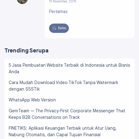
19 November, 2019
Profil:
https://www.blogger.com/profile/13339
Pertamax
341516839172495
Balas
Trending Serupa
5 Jasa Pembuatan Website Terbaik di Indonesia untuk Bisnis
Anda
Cara Mudah Download Video TikTok Tanpa Watermark
dengan SSSTik
WhatsApp Web Version
Gem Team — The Privacy‑First Corporate Messenger That
Keeps B2B Conversations on Track
FINETIKS: Aplikasi Keuangan Terbaik untuk Atur Uang,
Nabung Otomatis, dan Capai Tujuan Finansial