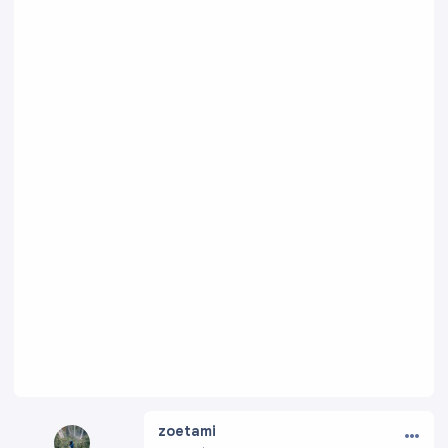
…
zoetami