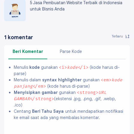
5 Jasa Pembuatan Website Terbaik di Indonesia
untuk Bisnis Anda
1 komentar
Beri Komentar
Parse Kode
Menulis
kode
gunakan
(kode harus di-
<i>
kode
</i>
parse)
Menulis dalam
syntax highlighter
gunakan
<em>
kode
(kode harus di-parse)
panjang
</em>
Menyisipkan gambar
gunakan
<strong>
URL
(ekstensi .jpg, .png, .gif, .webp,
GAMBAR
</strong>
.ico)
Centang
Beri Tahu Saya
untuk mendapatkan notifikasi
ke email saat ada yang membalas komentar.