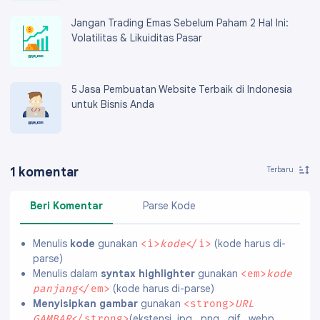
Jangan Trading Emas Sebelum Paham 2 Hal Ini:
Volatilitas & Likuiditas Pasar
5 Jasa Pembuatan Website Terbaik di Indonesia
untuk Bisnis Anda
1 komentar
Beri Komentar
Parse Kode
Menulis
kode
gunakan
(kode harus di-
<i>
kode
</i>
parse)
Menulis dalam
syntax highlighter
gunakan
<em>
kode
(kode harus di-parse)
panjang
</em>
Menyisipkan gambar
gunakan
<strong>
URL
(ekstensi .jpg, .png, .gif, .webp,
GAMBAR
</strong>