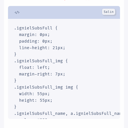
.ignielSubsFull {

  margin: 0px;

  padding: 0px;

  line-height: 21px;

}

.ignielSubsFull_img {

  float: left;

  margin-right: 7px;

}

.ignielSubsFull_img img {

  width: 55px;

  height: 55px;

}

.ignielSubsFull_name, a.ignielSubsFull_name {
  color: #555;

  text-align: left;
