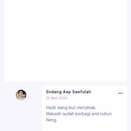
…
Endang Aep Saefulah
22 April, 2020
Profil:
https://www.blogger.com/profile/0103
Hadir siang ikut menyimak.
3229334328966067
Makasih sudah berbagi and nuhun
Neng.