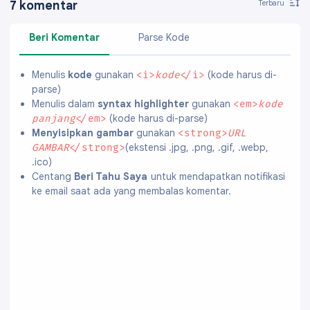
7 komentar
Beri Komentar
Parse Kode
Menulis
kode
gunakan
(kode harus di-
<i>
kode
</i>
parse)
Menulis dalam
syntax highlighter
gunakan
<em>
kode
(kode harus di-parse)
panjang
</em>
Menyisipkan gambar
gunakan
<strong>
URL
(ekstensi .jpg, .png, .gif, .webp,
GAMBAR
</strong>
.ico)
Centang
Beri Tahu Saya
untuk mendapatkan notifikasi
ke email saat ada yang membalas komentar.