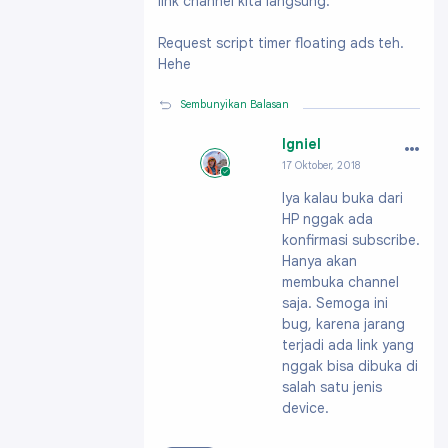
link channel kita langsung.
Request script timer floating ads teh.
Hehe
Sembunyikan Balasan
…
Igniel
17 Oktober, 2018
Profil:
https://ww
Iya kalau buka dari
w.blogger.com/pro
HP nggak ada
file/091991703796
61896200
konfirmasi subscribe.
Hanya akan
membuka channel
saja. Semoga ini
bug, karena jarang
terjadi ada link yang
nggak bisa dibuka di
salah satu jenis
device.