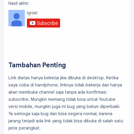
  vertical-align: -6px;

Hasil akhir:
  margin-right: 3px;

Igniel
}

.ignielSubsFull svg path {

Subscribe
  fill: #fff;

}
Tambahan Penting
Link diatas hanya bekerja jika dibuka di desktop. Ketika
saya coba di handphone, linknya tidak bekerja dan hanya
akan membuka channel saja tanpa ada konfirmasi
subscribe. Mungkin memang tidak bisa untuk Youtube
versi mobile, mungkin juga ini bug yang belum diperbaiki.
Ya semoga saja bug dan bisa segera normal, karena
jarang terjadi ada link yang tidak bisa dibuka di salah satu
jenis perangkat.