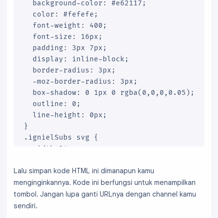
  background-color: #e62117;

  color: #fefefe;

  font-weight: 400;

  font-size: 16px;

  padding: 3px 7px;

  display: inline-block;

  border-radius: 3px;

  -moz-border-radius: 3px;

  box-shadow: 0 1px 0 rgba(0,0,0,0.05);

  outline: 0;

  line-height: 0px;

}

.ignielSubs svg {

  width:24px;

  height:24px;

Lalu simpan kode HTML ini dimanapun kamu
  vertical-align: -6px;

  margin-right: 3px;

menginginkannya. Kode ini berfungsi untuk menampilkan
}

tombol. Jangan lupa ganti URLnya dengan channel kamu
.ignielSubs svg path {

sendiri.
  fill: #fff;
