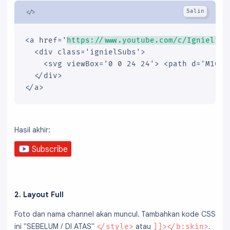
}
<a href='
https://www.youtube.com/c/Igniel?su
  <div class='ignielSubs'>

    <svg viewBox='0 0 24 24'> <path d='M10,1
  </div>

</a>
Hasil akhir:
Subscribe
2. Layout Full
Foto dan nama channel akan muncul. Tambahkan kode CSS
ini "SEBELUM / DI ATAS"
atau
.
</style>
]]></b:skin>