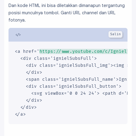
Dan kode HTML ini bisa diletakkan dimanapun tergantung
  line-height: 16px;

}

posisi munculnya tombol. Ganti URL channel dan URL
.ignielSubsFull_button {

fotonya.
  background-color: #e62117;

  color: #fefefe;

  font-weight: 400;

  font-size: 16px;

<a href='
https://www.youtube.com/c/Igniel?su
  padding: 3px 7px;

  <div class='ignielSubsFull'>

  display: table;

    <div class='ignielSubsFull_img'><img src
  border-radius: 3px;

    </div>

  -moz-border-radius: 3px;

    <span class='ignielSubsFull_name'>Igniel<
  box-shadow: 0 1px 0 rgba(0,0,0,0.05);

    <div class='ignielSubsFull_button'>

  outline: 0;

      <svg viewBox='0 0 24 24'> <path d='M10
  margin-top: 8px;

    </div>

  line-height: 0px;

  </div>

}

</a>
.ignielSubsFull svg {

  width:24px;

  height:24px;
