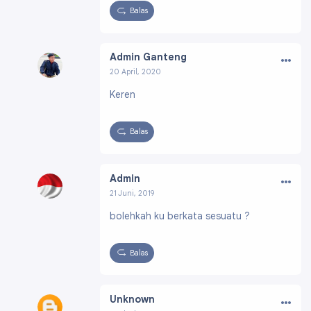
Balas
…
Admin Ganteng
20 April, 2020
Profil:
https://www.blogger.com/profile/008
Keren
04602781353435155
Balas
…
Admin
21 Juni, 2019
Profil:
https://www.blogger.com/profile/14799
bolehkah ku berkata sesuatu ?
826404294327286
Balas
…
Unknown