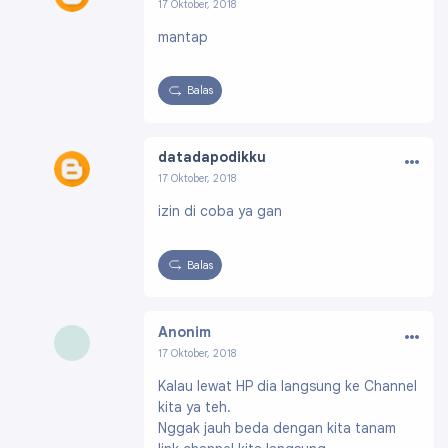
17 Oktober, 2018
Profil:
https://www.blogger.com/profile/0795
mantap
8893032736424634
Balas
…
datadapodikku
17 Oktober, 2018
Profil:
https://www.blogger.com/profile/15944
izin di coba ya gan
698587656296038
Balas
…
Anonim
17 Oktober, 2018
Kalau lewat HP dia langsung ke Channel
kita ya teh.
Nggak jauh beda dengan kita tanam