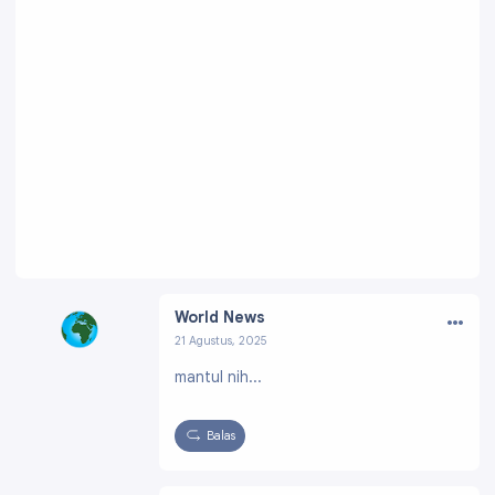
…
World News
21 Agustus, 2025
Profil:
https://www.blogger.com/profile/0156
mantul nih...
8331498804539319
Balas