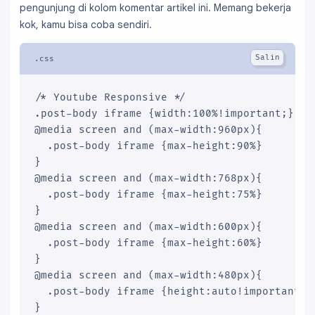
pengunjung di kolom komentar artikel ini. Memang bekerja
kok, kamu bisa coba sendiri.
/* Youtube Responsive */

.post-body iframe {width:100%!important;}

@media screen and (max-width:960px){

  .post-body iframe {max-height:90%}

}

@media screen and (max-width:768px){

  .post-body iframe {max-height:75%}

}

@media screen and (max-width:600px){

  .post-body iframe {max-height:60%}

}

@media screen and (max-width:480px){

  .post-body iframe {height:auto!important;m
}