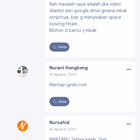
Nah masalah saya adalah jika video
diambil dari google.drive gmana mbak
scriptnya, biar g menyisakan space
kosong hitam..
Mohon d bantu y mbak
Balas
…
Nurani Hongkong
29 Agustus, 2020
Profil:
https://www.blogger.com/profile/0656
Mantap igniel.com
7598860674226770
Balas
…
Nursahid
25 Agustus, 2020
Profil:
https://www.blogger.com/profile/0573
MANTAP!!! Terima kasih, Gan.
3645192604690250