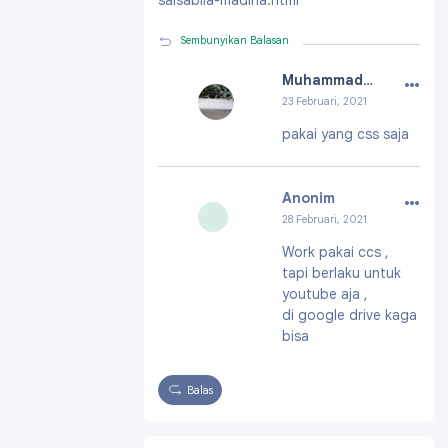
salsabila-madina.html
Sembunyikan Balasan
…
Muhammad Reza
23 Februari, 2021
Profil:
https://ww
pakai yang css saja
w.blogger.com/pro
file/068908234644
53117871
…
Anonim
28 Februari, 2021
Work pakai ccs ,
tapi berlaku untuk
youtube aja ,
di google drive kaga
bisa
Balas