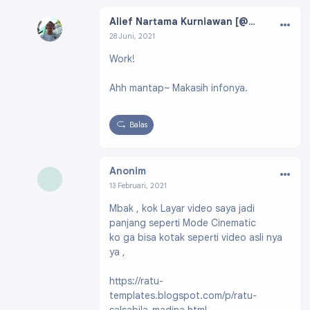
…
Alief Nartama Kurniawan [@aliefnk]
28 Juni, 2021
Profil:
https://www.blogger.com/profile/0666
Work!
5954851594654162
Ahh mantap~ Makasih infonya.
Balas
…
Anonim
13 Februari, 2021
Mbak , kok Layar video saya jadi
panjang seperti Mode Cinematic
ko ga bisa kotak seperti video asli nya
ya ,
https://ratu-
templates.blogspot.com/p/ratu-