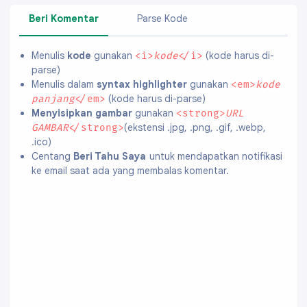
Beri Komentar
Parse Kode
Menulis
kode
gunakan
(kode harus di-
<i>
kode
</i>
parse)
Menulis dalam
syntax highlighter
gunakan
<em>
kode
(kode harus di-parse)
panjang
</em>
Menyisipkan gambar
gunakan
<strong>
URL
(ekstensi .jpg, .png, .gif, .webp,
GAMBAR
</strong>
.ico)
Centang
Beri Tahu Saya
untuk mendapatkan notifikasi
ke email saat ada yang membalas komentar.