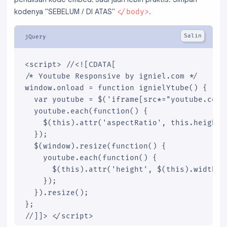
kodenya "SEBELUM / DI ATAS"
.
</body>
<script> //<![CDATA[

/* Youtube Responsive by igniel.com */

window.onload = function ignielYtube() {

  var youtube = $('iframe[src*="youtube.com"]
  youtube.each(function() {

    $(this).attr('aspectRatio', this.height 
  });

  $(window).resize(function() {

    youtube.each(function() {

      $(this).attr('height', $(this).width()
    });

  }).resize();

};

//]]> </script>