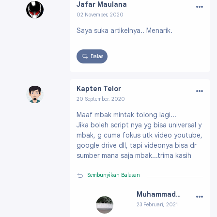
…
Jafar Maulana
02 November, 2020
Profil:
https://www.blogger.com/profile/0278
Saya suka artikelnya.. Menarik.
7940950188364174
Balas
…
Kapten Telor
20 September, 2020
Profil:
https://www.blogger.com/profile/0653
Maaf mbak mintak tolong lagi...
0332129088698385
Jika boleh script nya yg bisa universal y
mbak, g cuma fokus utk video youtube,
google drive dll, tapi videonya bisa dr
sumber mana saja mbak...trima kasih
Sembunyikan Balasan
…
Muhammad Reza
23 Februari, 2021
Profil:
https://ww