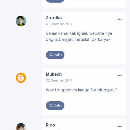
…
Zatnika
07 Desember, 2019
Profil:
https://www.blogger.com/profile/16685
Salam kenal Kak Igniel, website nya
156825123852124
bagus banget, teruslah berkarya~
Balas
…
Mukesh
02 Desember, 2019
Profil:
https://www.blogger.com/profile/14511
how to optimum image for blogspot?
455511622074130
Balas
…
Rico