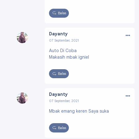
Balas
…
Dayanty
07 September, 2021
Profil:
https://www.blogger.com/profile/0801
Auto Di Coba
4556911010580531
Makasih mbak igniel
Balas
…
Dayanty
07 September, 2021
Profil:
https://www.blogger.com/profile/0801
Mbak emang keren Saya suka
4556911010580531
Balas