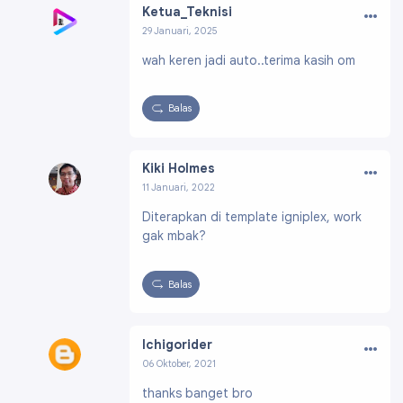
…
Ketua_Teknisi
29 Januari, 2025
Profil:
https://www.blogger.com/profile/09511
wah keren jadi auto..terima kasih om
325723299734491
Balas
…
Kiki Holmes
11 Januari, 2022
Profil:
https://www.blogger.com/profile/0191
Diterapkan di template igniplex, work
0153405428570820
gak mbak?
Balas
…
Ichigorider
06 Oktober, 2021
Profil:
https://www.blogger.com/profile/1570
thanks banget bro
2272205663603535