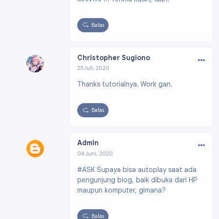
Balas
…
Christopher Sugiono
23 Juli, 2020
Profil:
https://www.blogger.com/profile/0471
Thanks tutorialnya. Work gan.
6847271327632376
Balas
…
Admin
04 Juni, 2020
Profil:
https://www.blogger.com/profile/0851
#ASK Supaya bisa autoplay saat ada
2786632937229502
pengunjung blog, baik dibuka dari HP
maupun komputer, gimana?
Balas