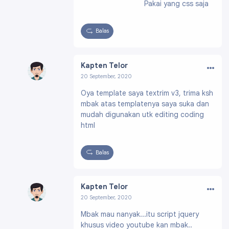
Pakai yang css saja
w.blogger.com/pro
file/068908234644
53117871
Balas
…
Kapten Telor
20 September, 2020
Profil:
https://www.blogger.com/profile/0653
Oya template saya textrim v3, trima ksh
0332129088698385
mbak atas templatenya saya suka dan
mudah digunakan utk editing coding
html
Balas
…
Kapten Telor
20 September, 2020
Profil:
https://www.blogger.com/profile/0653
Mbak mau nanyak...itu script jquery
0332129088698385
khusus video youtube kan mbak..