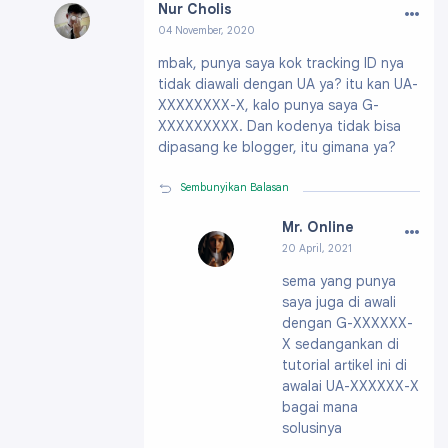
…
Nur Cholis
04 November, 2020
Profil:
https://www.blogger.com/profile/1092
mbak, punya saya kok tracking ID nya
2010848898430798
tidak diawali dengan UA ya? itu kan UA-
XXXXXXXX-X, kalo punya saya G-
XXXXXXXXX. Dan kodenya tidak bisa
dipasang ke blogger, itu gimana ya?
Sembunyikan Balasan
…
Mr. Online
20 April, 2021
Profil:
https://ww
sema yang punya
w.blogger.com/pro
saya juga di awali
file/046817606249
29753850
dengan G-XXXXXX-
X sedangankan di
tutorial artikel ini di
awalai UA-XXXXXX-X
bagai mana
solusinya