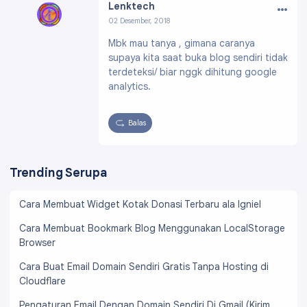
…
Lenktech
02 Desember, 2018
Profil:
https://www.blogger.com/profile/0753
Mbk mau tanya , gimana caranya
9328913513343621
supaya kita saat buka blog sendiri tidak
terdeteksi/ biar nggk dihitung google
analytics.
Balas
Trending Serupa
Cara Membuat Widget Kotak Donasi Terbaru ala Igniel
Cara Membuat Bookmark Blog Menggunakan LocalStorage
Browser
Cara Buat Email Domain Sendiri Gratis Tanpa Hosting di
Cloudflare
Pengaturan Email Dengan Domain Sendiri Di Gmail (Kirim