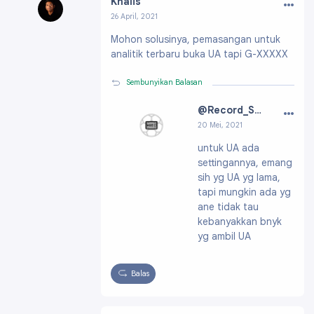
…
Khalis
26 April, 2021
Profil:
https://www.blogger.com/profile/13862
Mohon solusinya, pemasangan untuk
341261716309234
analitik terbaru buka UA tapi G-XXXXX
Sembunyikan Balasan
…
@Record_Soccer
20 Mei, 2021
Profil:
https://ww
untuk UA ada
w.blogger.com/pro
settingannya, emang
file/07406303272
088099822
sih yg UA yg lama,
tapi mungkin ada yg
ane tidak tau
kebanyakkan bnyk
yg ambil UA
Balas