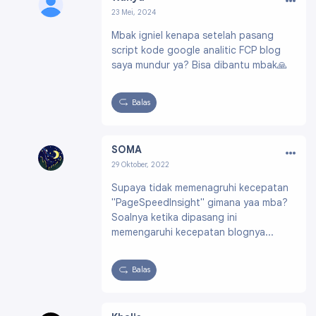
23 Mei, 2024
Profil:
https://www.blogger.com/profile/0243
Mbak igniel kenapa setelah pasang
5017789216513716
script kode google analitic FCP blog
saya mundur ya? Bisa dibantu mbak🙏
Balas
…
SOMA
29 Oktober, 2022
Profil:
https://www.blogger.com/profile/0988
Supaya tidak memenagruhi kecepatan
6452788688705534
"PageSpeedInsight" gimana yaa mba?
Soalnya ketika dipasang ini
memengaruhi kecepatan blognya...
Balas