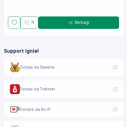
11
Berbagi
Support Igniel
Donasi via Saweria
Donasi via Trakteer
Donate via Ko-Fi