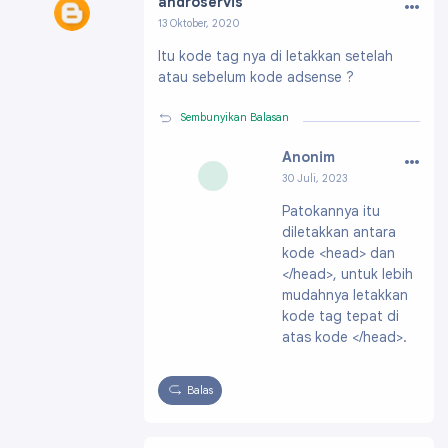
…
androservis
13 Oktober, 2020
Profil:
https://www.blogger.com/profile/14631
Itu kode tag nya di letakkan setelah
037502587599997
atau sebelum kode adsense ?
Sembunyikan Balasan
…
Anonim
30 Juli, 2023
Patokannya itu
diletakkan antara
kode <head> dan
</head>, untuk lebih
mudahnya letakkan
kode tag tepat di
atas kode </head>.
Balas