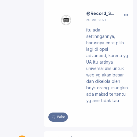
…
@Record_Soccer
20 Mei, 2021
Profil:
https://ww
itu ada
w.blogger.com/pro
settinngannya,
file/07406303272
088099822
harusnya ente pilih
lagi di opsi
advanced, karena yg
UA itu artinya
universal alis untuk
web yg akan besar
dan dikelola oleh
bnyk orang. mungkin
ada maksd tertentu
yg ane tidak tau
Balas