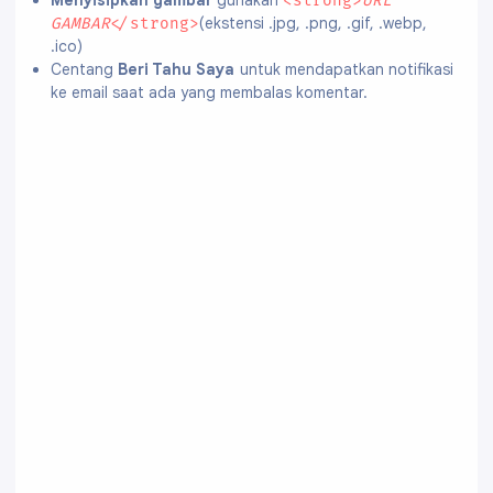
Menyisipkan gambar
gunakan
<strong>
URL
(ekstensi .jpg, .png, .gif, .webp,
GAMBAR
</strong>
.ico)
Centang
Beri Tahu Saya
untuk mendapatkan notifikasi
ke email saat ada yang membalas komentar.