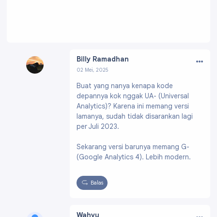
…
Billy Ramadhan
02 Mei, 2025
Profil:
https://www.blogger.com/profile/0101
Buat yang nanya kenapa kode
1187146157857022
depannya kok nggak UA- (Universal
Analytics)? Karena ini memang versi
lamanya, sudah tidak disarankan lagi
per Juli 2023.
Sekarang versi barunya memang G-
(Google Analytics 4). Lebih modern.
Balas
…
Wahyu