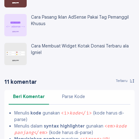
Cara Pasang Iklan AdSense Pakai Tag Pemanggil
Khusus
Cara Membuat Widget Kotak Donasi Terbaru ala
Igniel
11 komentar
Beri Komentar
Parse Kode
Menulis
kode
gunakan
(kode harus di-
<i>
kode
</i>
parse)
Menulis dalam
syntax highlighter
gunakan
<em>
kode
(kode harus di-parse)
panjang
</em>