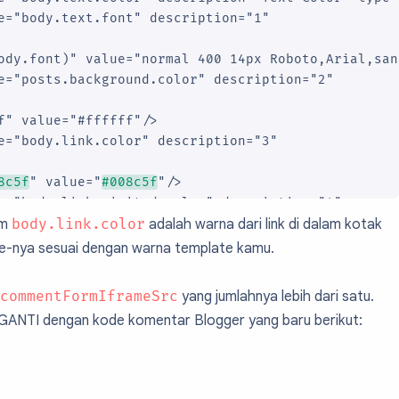
e="body.text.font" description="1"

ody.font)" value="normal 400 14px Roboto,Arial,san
e="posts.background.color" description="2"

f" value="#ffffff"/>

e="body.link.color" description="3"

8c5f
" value="
#008c5f
"/>

e="body.link.visited.color" description="4"

am
body.link.color
adalah warna dari link di dalam kotak
8c5f" value="#008c5f"/>

ue-nya sesuai dengan warna template kamu.
e="body.link.hover.color" description="5"

commentFormIframeSrc
yang jumlahnya lebih dari satu.
2129" value="#1d2129"/>

GANTI dengan kode komentar Blogger yang baru berikut:
e="blog.title.font" description="6"

ody.text.font)" value="normal 400 14px Roboto, Ari
e="blog.title.color" description="7"
