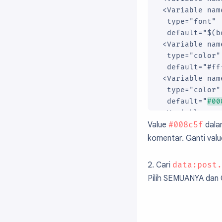
 <Variable nam
  type="font"

  default="$(b
 <Variable nam
  type="color"

  default="#ff
 <Variable nam
  type="color"

  default="
#00
 <Variable nam
Value
#008c5f
dal
  type="color"

  default="#00
komentar. Ganti val
 <Variable nam
  type="color"

2. Cari
data:post.
  default="#1d
Pilih SEMUANYA dan 
 <Variable nam
  type="font"

  default="$(b
 <Variable nam