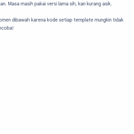
an. Masa masih pakai versi lama sih, kan kurang asik.
8c5f" value="#008c5f"/>

 komen dibawah karena kode setiap template mungkin tidak
ncoba!