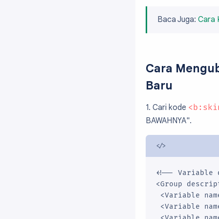
Baca Juga:
Cara 
Cara Mengub
Baru
1. Cari kode
<b:ski
BAWAHNYA".
<!-- Variable 
<Group descrip
 <Variable nam
 <Variable nam
 <Variable nam