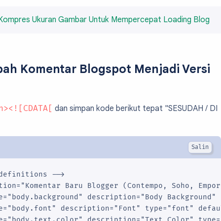
Kompres Ukuran Gambar Untuk Mempercepat Loading Blog
ah Komentar Blogspot Menjadi Versi
n><![CDATA[
dan simpan kode berikut tepat "SESUDAH / DI
definitions -->

tion="Komentar Baru Blogger (Contempo, Soho, Empor
e="body.background" description="Body Background" 
e="body.font" description="Font" type="font" defau
e="body.text.color" description="Text Color" type=