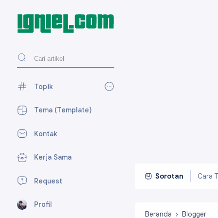
Topik
AdSense
27
Tema (Template)
Blogger
118
Kontak
Desain Web
27
Kerja Sama
Media Sosial
59
Perpesanan
7
Cara T
Sorotan
Request
SEO
15
Profil
Tekno
23
Beranda
Blogger