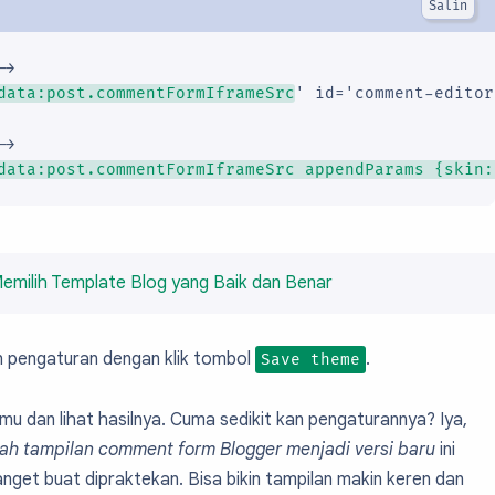
e="tabs.overflow.selected.color" description="14"

>

ody.text.color)" value="#1d2129"/>

data:post.commentFormIframeSrc
' id='comment-editor
e="posts.title.color" description="15"

>

ody.text.color)" value="#1d2129"/>

data:post.commentFormIframeSrc appendParams {skin:
e="posts.title.font" description="16"

ody.text.font)" value="normal 400 14px Arial,sans-s
e="posts.text.font" description="17"

Memilih Template Blog yang Baik dan Benar
ody.text.font)" value="normal 400 14px Arial,sans-s
e="posts.text.color" description="18"

n pengaturan dengan klik tombol
.
Save theme
ody.text.color)" value="#1d2129"/>

e="posts.icons.color" description="19"

mu dan lihat hasilnya. Cuma sedikit kan pengaturannya? Iya,
h tampilan comment form Blogger menjadi versi baru
ini
ody.text.color)" value="#6c6f74"/>

et buat dipraktekan. Bisa bikin tampilan makin keren dan
e="labels.background.color" description="20"
