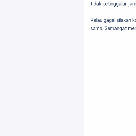
  type="color"

tidak ketinggalan jam
  default="#00
</Group>
Kalau gagal silakan
sama. Semangat me