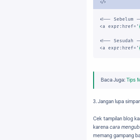
 <Variable nam
  type="color"

<!-- Sebelum --
  default="$(b
<a expr:href='
 <Variable nam
  type="color"

<!-- Sesudah --
  default="$(b
<a expr:href='
 <Variable nam
  type="font"

  default="$(b
 <Variable nam
  type="font"

Baca Juga:
Tips 
  default="$(b
 <Variable nam
  type="color"

3. Jangan lupa simpa
  default="$(b
 <Variable nam
Cek tampilan blog ka
  type="color"

karena
cara menguba
  default="$(b
memang gampang bang
 <Variable nam