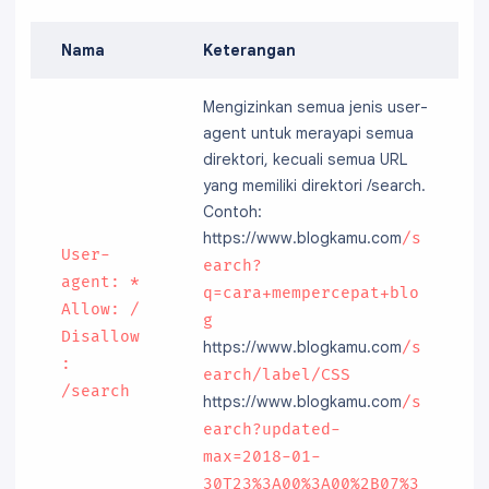
Nama
Keterangan
Mengizinkan semua jenis user-
agent untuk merayapi semua
direktori, kecuali semua URL
yang memiliki direktori /search.
Contoh:
https://www.blogkamu.com
/s
User-
earch?
agent: *
q=cara+mempercepat+blo
Allow: /
g
Disallow
https://www.blogkamu.com
/s
:
earch/label/CSS
/search
https://www.blogkamu.com
/s
earch?updated-
max=2018-01-
30T23%3A00%3A00%2B07%3