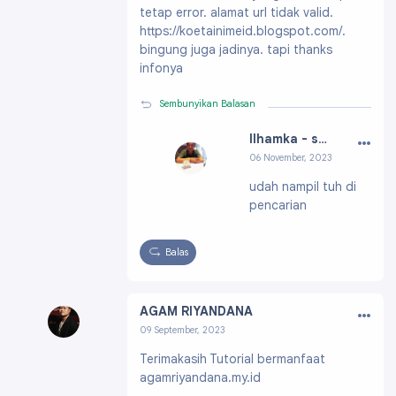
tetap error. alamat url tidak valid.
https://koetainimeid.blogspot.com/.
bingung juga jadinya. tapi thanks
infonya
Sembunyikan Balasan
…
Ilhamka - semblianinspirasi
06 November, 2023
Profil:
https://ww
udah nampil tuh di
w.blogger.com/pro
pencarian
file/05607212606
231418871
Balas
…
AGAM RIYANDANA
09 September, 2023
Profil:
https://www.blogger.com/profile/004
Terimakasih Tutorial bermanfaat
28381151459173273
agamriyandana.my.id