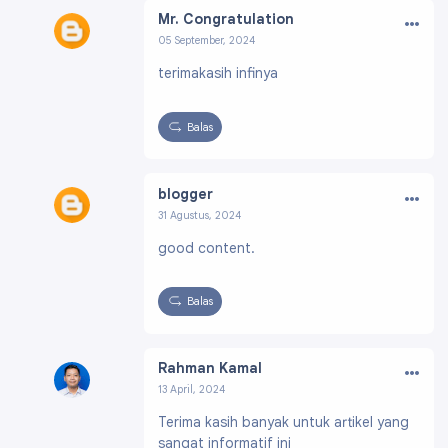
…
Mr. Congratulation
05 September, 2024
Profil:
https://www.blogger.com/profile/0632
terimakasih infinya
5784521521169357
Balas
…
blogger
31 Agustus, 2024
Profil:
https://www.blogger.com/profile/0519
good content.
9326368552783943
Balas
…
Rahman Kamal
13 April, 2024
Profil:
https://www.blogger.com/profile/16747
Terima kasih banyak untuk artikel yang
709368803735351
sangat informatif ini