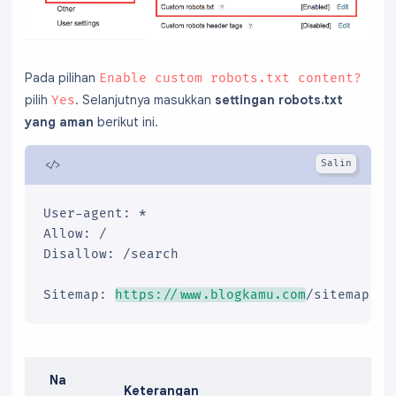
Pada pilihan
Enable custom robots.txt content?
pilih
. Selanjutnya masukkan
settingan robots.txt
Yes
yang aman
berikut ini.
User-agent: *

Allow: /

Disallow: /search

Sitemap: 
https://www.blogkamu.com
/sitemap.xm
Na
Keterangan