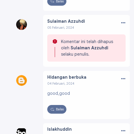
Balas
…
Sulaiman Azzuhdi
05 Februari, 2024
Profil:
https://www.blogger.com/profile/11035
511774218008051
Komentar ini telah dihapus
oleh
Sulaiman Azzuhdi
selaku penulis.
…
Hidangan berbuka
04 Februari, 2024
Profil:
https://www.blogger.com/profile/0375
good,good
2440229087101938
Balas
…
Islakhuddin