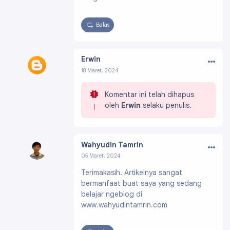
Balas
…
Erwin
18 Maret, 2024
Profil:
https://www.blogger.com/profile/11813
874132007124877
Komentar ini telah dihapus
oleh
Erwin
selaku penulis.
…
Wahyudin Tamrin
05 Maret, 2024
Profil:
https://www.blogger.com/profile/11172
Terimakasih. Artikelnya sangat
587261246679632
bermanfaat buat saya yang sedang
belajar ngeblog di
www.wahyudintamrin.com