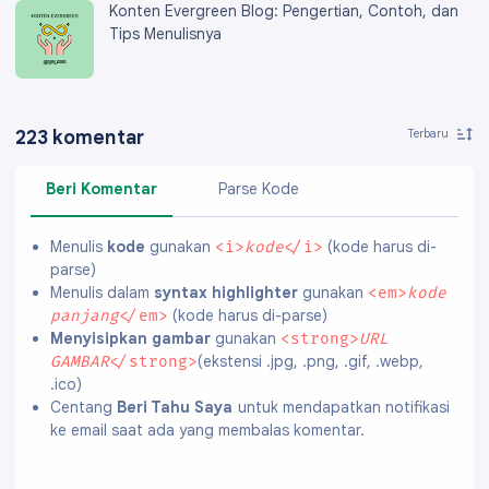
Konten Evergreen Blog: Pengertian, Contoh, dan
Tips Menulisnya
223 komentar
Beri Komentar
Parse Kode
Menulis
kode
gunakan
(kode harus di-
<i>
kode
</i>
parse)
Menulis dalam
syntax highlighter
gunakan
<em>
kode
(kode harus di-parse)
panjang
</em>
Menyisipkan gambar
gunakan
<strong>
URL
(ekstensi .jpg, .png, .gif, .webp,
GAMBAR
</strong>
.ico)
Centang
Beri Tahu Saya
untuk mendapatkan notifikasi
ke email saat ada yang membalas komentar.