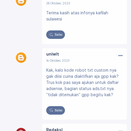
28 Oktober, 2023
Profil:
https://www.blogger.com/profile/0036
Terima kasih atas infonya kafilah
4042877269766710
sulawesi
Balas
…
uniwit
16 Oktober, 2023
Profil:
https://www.blogger.com/profile/0133
Kak, kalo kode robot txt custom nya
5478621256863661
gak diisi cuma diaktifkan aja gpp kak?
Trus kok pas saya ajukan untuk daftar
adsense, bagian status ads.txt nya
"tidak ditemukan" gpp begitu kak?
Balas
…
Redaksi