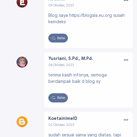
09 Oktober, 2023
Profil:
https://www.blogger.com/profile/0120
Blog saya https://blogsia.eu.org susah
6091626174903721
keindeks
Balas
…
Yusriani, S.Pd., M.Pd.
08 Oktober, 2023
Profil:
https://www.blogger.com/profile/1207
terima kasih infonya, semoga
0529603846013489
berdampak baik d blog sy
Balas
…
KoetainimeID
02 Oktober, 2023
Profil:
https://www.blogger.com/profile/0715
sudah sesuai sama yang diatas. tapi
5035260904494428