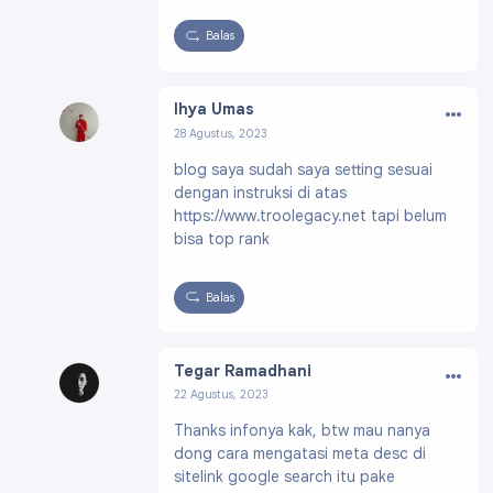
Balas
…
Ihya Umas
28 Agustus, 2023
Profil:
https://www.blogger.com/profile/1350
blog saya sudah saya setting sesuai
9941062307515151
dengan instruksi di atas
https://www.troolegacy.net tapi belum
bisa top rank
Balas
…
Tegar Ramadhani
22 Agustus, 2023
Profil:
https://www.blogger.com/profile/030
Thanks infonya kak, btw mau nanya
76534435228550756
dong cara mengatasi meta desc di
sitelink google search itu pake