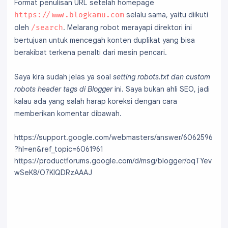
Format penulisan URL setelah homepage
selalu sama, yaitu diikuti
https://www.blogkamu.com
oleh
. Melarang robot merayapi direktori ini
/search
bertujuan untuk mencegah konten duplikat yang bisa
berakibat terkena penalti dari mesin pencari.
Saya kira sudah jelas ya soal
setting robots.txt dan custom
robots header tags di Blogger
ini. Saya bukan ahli SEO, jadi
kalau ada yang salah harap koreksi dengan cara
memberikan komentar dibawah.
https://support.google.com/webmasters/answer/6062596
?hl=en&ref_topic=6061961
https://productforums.google.com/d/msg/blogger/oqTYev
wSeK8/O7KIQDRzAAAJ