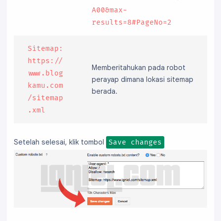
A00&max-
results=8#PageNo=2
Sitemap:
https://
Memberitahukan pada robot
www.blog
perayap dimana lokasi sitemap
kamu.com
berada.
/sitemap
.xml
Setelah selesai, klik tombol
Save changes