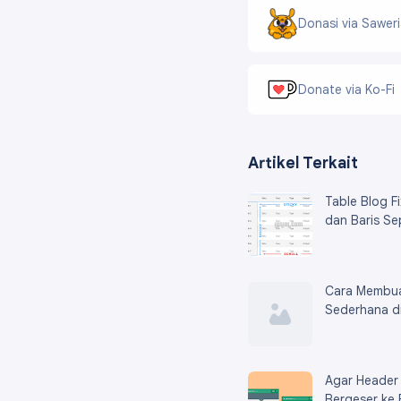
Donasi via Sawer
Donate via Ko-Fi
Artikel Terkait
Table Blog F
dan Baris Sep
Cara Membua
Sederhana d
Agar Header 
Bergeser ke