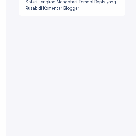
Solusi Lengkap Mengatasi Tombol Reply yang
Rusak di Komentar Blogger
ttom: 0; width: 100%;

 #e3e81d, #1de840, #1ddde8, #2b1de8, #dd00f3, #dd0