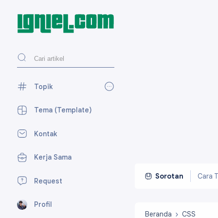
Topik
AdSense
27
Tema (Template)
Blogger
118
Kontak
Desain Web
27
Kerja Sama
Media Sosial
59
Perpesanan
7
Cara T
Sorotan
Request
SEO
15
Profil
Tekno
23
Beranda
CSS