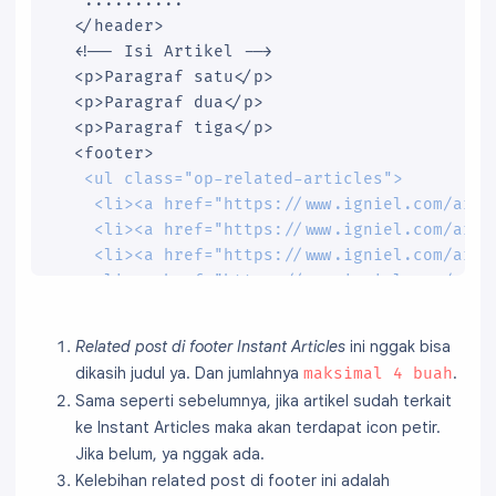
   ..........

  </header>

  <!-- Isi Artikel -->

  <p>Paragraf satu</p>

  <p>Paragraf dua</p>

  <p>Paragraf tiga</p>

  <footer>

<ul class="op-related-articles">

    <li><a href="https://www.igniel.com/arti
    <li><a href="https://www.igniel.com/artik
    <li><a href="https://www.igniel.com/arti
    <li><a href="https://www.igniel.com/arti
   </ul>
  </footer>

Related post di footer Instant Articles
ini nggak bisa
 </article>

dikasih judul ya. Dan jumlahnya
.
maksimal 4 buah
</body>
Sama seperti sebelumnya, jika artikel sudah terkait
ke Instant Articles maka akan terdapat icon petir.
Jika belum, ya nggak ada.
Kelebihan related post di footer ini adalah