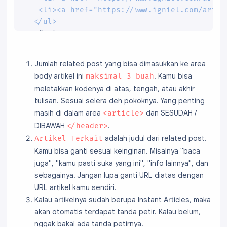
   <li><a href="https://www.igniel.com/artike
  </ul>
  <footer>

   ..........

  </footer>

Jumlah related post yang bisa dimasukkan ke area
 </article>

body artikel ini
. Kamu bisa
maksimal 3 buah
</body>
meletakkan kodenya di atas, tengah, atau akhir
tulisan. Sesuai selera deh pokoknya. Yang penting
masih di dalam area
dan SESUDAH /
<article>
DIBAWAH
.
</header>
adalah judul dari related post.
Artikel Terkait
Kamu bisa ganti sesuai keinginan. Misalnya "baca
juga", "kamu pasti suka yang ini", "info lainnya", dan
sebagainya. Jangan lupa ganti URL diatas dengan
URL artikel kamu sendiri.
Kalau artikelnya sudah berupa Instant Articles, maka
akan otomatis terdapat tanda petir. Kalau belum,
nggak bakal ada tanda petirnya.