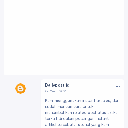
…
Dailypost.id
06 Maret, 2021
Profil:
https://www.blogger.com/profile/17579
Kami menggunakan instant articles, dan
797584676891852
sudah mencari cara untuk
menambahkan related post atau artikel
terkait di dalam postingan instant
artikel tersebut. Tutorial yang kami