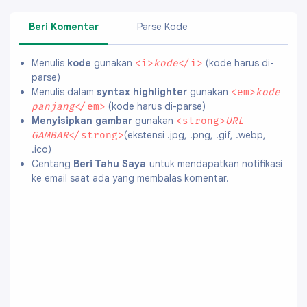
Beri Komentar
Parse Kode
Menulis
kode
gunakan
(kode harus di-
<i>
kode
</i>
parse)
Menulis dalam
syntax highlighter
gunakan
<em>
kode
(kode harus di-parse)
panjang
</em>
Menyisipkan gambar
gunakan
<strong>
URL
(ekstensi .jpg, .png, .gif, .webp,
GAMBAR
</strong>
.ico)
Centang
Beri Tahu Saya
untuk mendapatkan notifikasi
ke email saat ada yang membalas komentar.