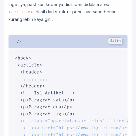
Inget ya, pastikan kodenya disimpan didalam area
. Hasil dari struktur penulisan yang benar
<article>
kurang lebih kaya gini.
<body>

 <article>

  <header>

   ..........

  </header>

  <!-- Isi Artikel -->

  <p>Paragraf satu</p>

  <p>Paragraf dua</p>

  <p>Paragraf tiga</p>

<ul class="op-related-articles" title="
Art
   <li><a href="https://www.igniel.com/artike
   <li><a href="https://www.igniel.com/artike