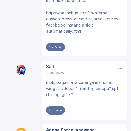
kami maksud di atas:
https://bacasitus.com/en/internet-
en/wordpress-en/add-related-articles-
facebook-instant-article-
automatically.html
Balas
…
Saif
11 Mei, 2020
Profil:
https://www.blogger.com/profile/0492
mbk, bagaimana caranya membuat
4137136364466463
widget sidebar "Trending serupa" spt
di blog igniel?
Balas
…
Angga Passakanawang