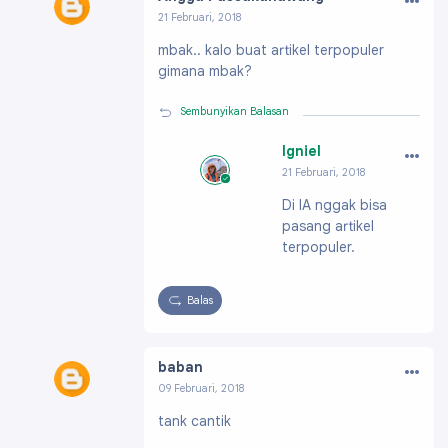
21 Februari, 2018
Profil:
https://www.blogger.com/profile/12675
mbak.. kalo buat artikel terpopuler
926492687798026
gimana mbak?
Sembunyikan Balasan
…
Igniel
21 Februari, 2018
Profil:
https://ww
Di IA nggak bisa
w.blogger.com/pro
pasang artikel
file/091991703796
61896200
terpopuler.
Balas
…
baban
09 Februari, 2018
Profil:
https://www.blogger.com/profile/16221
tank cantik
878609933520197