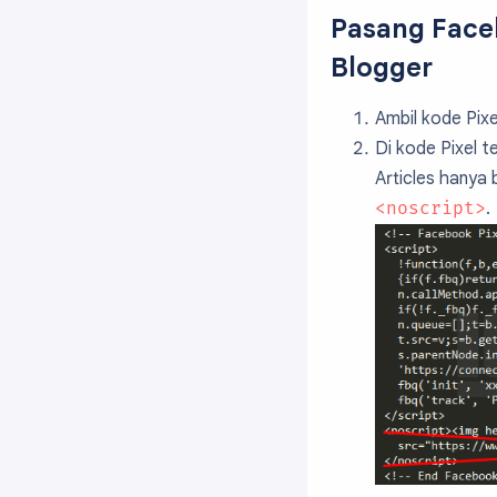
Pasang Faceb
Blogger
Ambil kode Pix
Di kode Pixel t
Articles hanya 
<noscript>
.