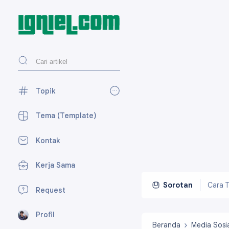
Topik
AdSense
27
Tema (Template)
Blogger
118
Kontak
Desain Web
27
Kerja Sama
Media Sosial
59
Perpesanan
7
Cara T
Sorotan
Request
SEO
15
Profil
Tekno
23
Beranda
Media Sosi