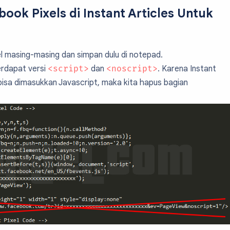
ook Pixels di Instant Articles Untuk
el masing-masing dan simpan dulu di notepad.
erdapat versi
<script>
dan
<noscript>
. Karena Instant
bisa dimasukkan Javascript, maka kita hapus bagian