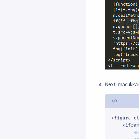
Next, masukkan
<figure cl
    <ifram
<