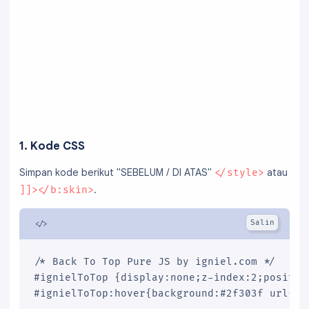
1. Kode CSS
Simpan kode berikut "SEBELUM / DI ATAS"
atau
</style>
.
]]></b:skin>
/* Back To Top Pure JS by igniel.com */

#ignielToTop {display:none;z-index:2;positio
#ignielToTop:hover{background:#2f303f url("d