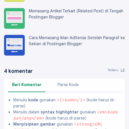
Memasang Artikel Terkait (Related Post) di Tengah
Postingan Blogger
Cara Memasang Iklan AdSense Setelah Paragraf ke
Sekian di Postingan Blogger
4 komentar
Beri Komentar
Parse Kode
Menulis
kode
gunakan
(kode harus di-
<i>
kode
</i>
parse)
Menulis dalam
syntax highlighter
gunakan
<em>
kode
(kode harus di-parse)
panjang
</em>
Menyisipkan gambar
gunakan
<strong>
URL