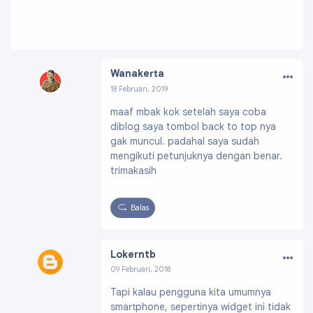
…
Wanakerta
18 Februari, 2019
Profil:
https://www.blogger.com/profile/0462
maaf mbak kok setelah saya coba
6984707995181600
diblog saya tombol back to top nya
gak muncul. padahal saya sudah
mengikuti petunjuknya dengan benar.
trimakasih
Balas
…
Lokerntb
09 Februari, 2018
Profil:
https://www.blogger.com/profile/0284
Tapi kalau pengguna kita umumnya
6669987131502789
smartphone, sepertinya widget ini tidak