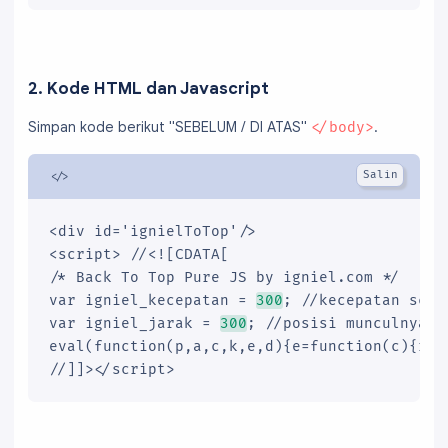
2. Kode HTML dan Javascript
Simpan kode berikut "SEBELUM / DI ATAS"
.
</body>
<div id='ignielToTop'/>

<script> //<![CDATA[

/* Back To Top Pure JS by igniel.com */

var igniel_kecepatan = 
300
; //kecepatan scrol
var igniel_jarak = 
300
; //posisi munculnya to
eval(function(p,a,c,k,e,d){e=function(c){ret
//]]></script>