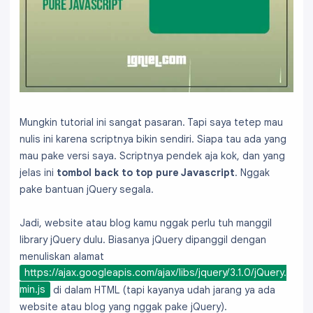
Mungkin tutorial ini sangat pasaran. Tapi saya tetep mau
nulis ini karena scriptnya bikin sendiri. Siapa tau ada yang
mau pake versi saya. Scriptnya pendek aja kok, dan yang
jelas ini
tombol back to top pure Javascript
. Nggak
pake bantuan jQuery segala.
Jadi, website atau blog kamu nggak perlu tuh manggil
library jQuery dulu. Biasanya jQuery dipanggil dengan
menuliskan alamat
https://ajax.googleapis.com/ajax/libs/jquery/3.1.0/jQuery.
min.js
di dalam HTML (tapi kayanya udah jarang ya ada
website atau blog yang nggak pake jQuery).