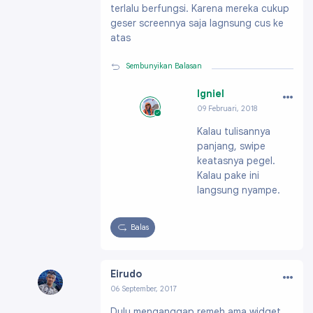
terlalu berfungsi. Karena mereka cukup
geser screennya saja lagnsung cus ke
atas
Sembunyikan Balasan
…
Igniel
09 Februari, 2018
Profil:
https://ww
Kalau tulisannya
w.blogger.com/pro
panjang, swipe
file/091991703796
61896200
keatasnya pegel.
Kalau pake ini
langsung nyampe.
Balas
…
Eirudo
06 September, 2017
Profil:
https://www.blogger.com/profile/1400
Dulu menganggap remeh ama widget
9731569369244433