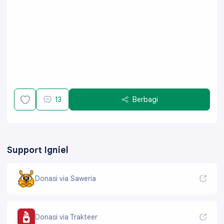
13
Berbagi
Support Igniel
Donasi via Saweria
Donasi via Trakteer