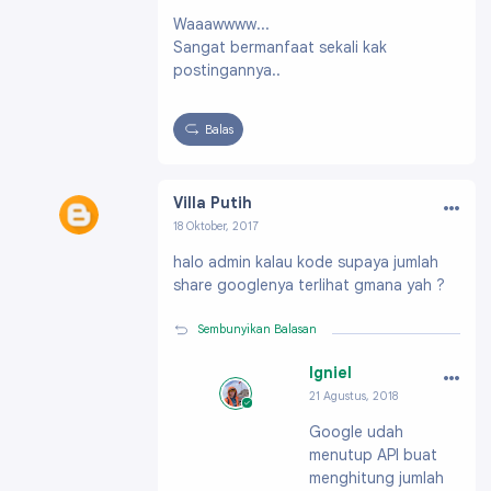
Profil:
https://www.blogger.com/profile/17476
Waaawwww...
734766428361286
Sangat bermanfaat sekali kak
postingannya..
Balas
…
Villa Putih
18 Oktober, 2017
Profil:
https://www.blogger.com/profile/0415
halo admin kalau kode supaya jumlah
7304918619541597
share googlenya terlihat gmana yah ?
Sembunyikan Balasan
…
Igniel
21 Agustus, 2018
Profil:
https://ww
Google udah
w.blogger.com/pro
menutup API buat
file/091991703796
61896200
menghitung jumlah