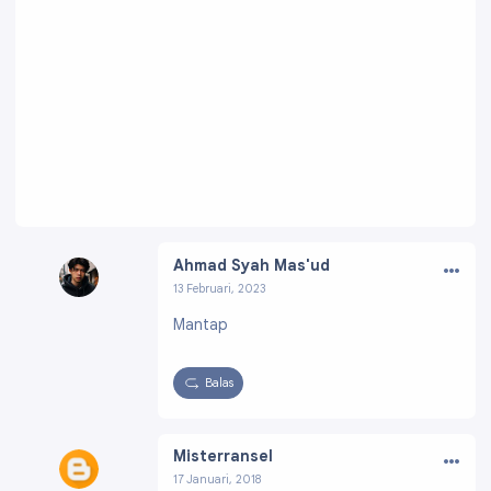
…
Ahmad Syah Mas'ud
13 Februari, 2023
Profil:
https://www.blogger.com/profile/0830
Mantap
3282183553642554
Balas
…
Misterransel
17 Januari, 2018