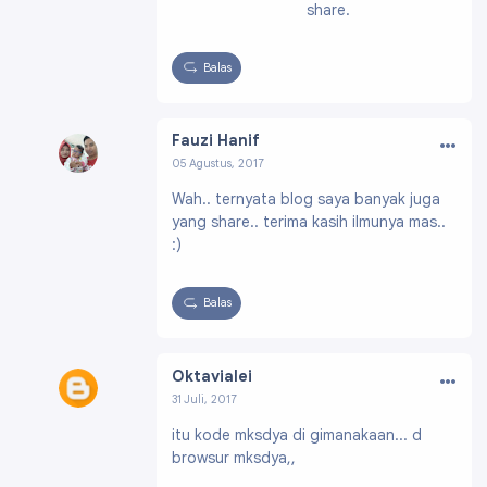
share.
Balas
…
Fauzi Hanif
05 Agustus, 2017
Profil:
https://www.blogger.com/profile/1473
Wah.. ternyata blog saya banyak juga
7648247427739487
yang share.. terima kasih ilmunya mas..
:)
Balas
…
Oktavialei
31 Juli, 2017
Profil:
https://www.blogger.com/profile/12899
itu kode mksdya di gimanakaan... d
172464888853067
browsur mksdya,,