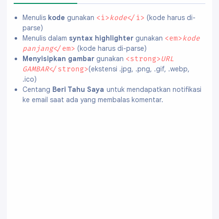
Menulis
kode
gunakan
(kode harus di-
<i>
kode
</i>
parse)
Menulis dalam
syntax highlighter
gunakan
<em>
kode
(kode harus di-parse)
panjang
</em>
Menyisipkan gambar
gunakan
<strong>
URL
(ekstensi .jpg, .png, .gif, .webp,
GAMBAR
</strong>
.ico)
Centang
Beri Tahu Saya
untuk mendapatkan notifikasi
ke email saat ada yang membalas komentar.