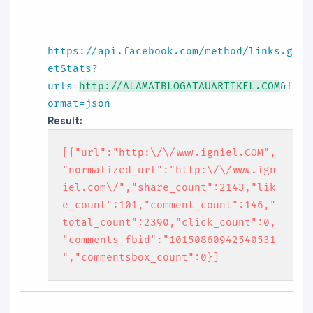
https://api.facebook.com/method/links.g
etStats?
urls=
http://ALAMATBLOGATAUARTIKEL.COM
&f
ormat=json
Result:
[{"url":"http:\/\/www.igniel.COM",
"normalized_url":"http:\/\/www.ign
iel.com\/","share_count":2143,"lik
e_count":101,"comment_count":146,"
total_count":2390,"click_count":0,
"comments_fbid":"10150860942540531
","commentsbox_count":0}]