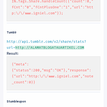
IN.Tags.Share.handleCount({"count":0,"
fCnt":"0","fCntPlusOne":"1","url":"htt
p:\/\/www.igniel.com"});
Tumblr
http://api.tumblr.com/v2/share/stats?
url=
http://ALAMATBLOGATAUARTIKEL.COM
Result:
{"meta":
{"status":200,"msg":"OK"},"response":
{"url":"http:\/\/www.igniel.com","note
_count":0}}
Stumbleupon