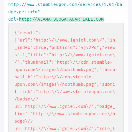
http://www.stumbleupon.com/services/1.01/ba
dge.getinfo?
url=
http://ALAMATBLOGATAUARTIKEL.COM
{"result":
{"url":"http:\/\/www.igniel.com\/","in
_index":true,"publicid":"4jv2Pq","view
s":1,"title":"http:\/\/www.igniel.com\
/","thumbnail":"http:\/\/cdn.stumble-
upon.com\/images\/nomthumb.png","thumb
nail_b":"http:\/\/cdn.stumble-
upon.com\/images\/nobthumb.png","submi
t_link":"http:\/\/www.stumbleupon.com\
/badge\/?
url=http:\/\/www.igniel.com\/","badge_
link":"http:\/\/www.stumbleupon.com\/b
adge\/?
url=http:\/\/www.igniel.com\/","info_l