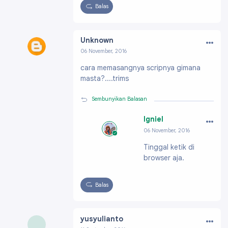
Balas
…
Unknown
06 November, 2016
Profil:
https://www.blogger.com/profile/14818
cara memasangnya scripnya gimana
921776323344969
masta?....trims
Sembunyikan Balasan
…
Igniel
06 November, 2016
Profil:
https://ww
Tinggal ketik di
w.blogger.com/pro
browser aja.
file/091991703796
61896200
Balas
…
yusyulianto