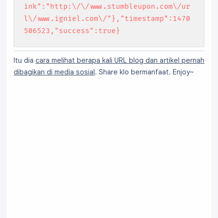
ink":"http:\/\/www.stumbleupon.com\/ur
l\/www.igniel.com\/"},"timestamp":1470
506523,"success":true}
Itu dia
cara melihat berapa kali URL blog dan artikel pernah
dibagikan di media sosial
. Share klo bermanfaat. Enjoy~