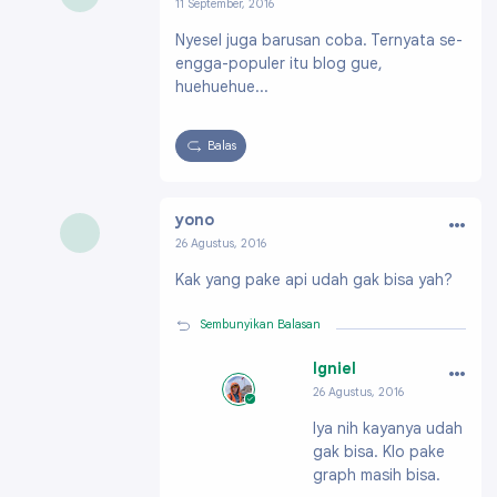
11 September, 2016
Profil:
http://www.yusyulianto.com
Nyesel juga barusan coba. Ternyata se-
engga-populer itu blog gue,
huehuehue...
Balas
…
yono
26 Agustus, 2016
Kak yang pake api udah gak bisa yah?
Sembunyikan Balasan
…
Igniel
26 Agustus, 2016
Profil:
https://ww
Iya nih kayanya udah
w.blogger.com/pro
gak bisa. Klo pake
file/091991703796
61896200
graph masih bisa.