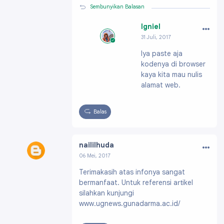
Sembunyikan Balasan
…
Igniel
31 Juli, 2017
Profil:
https://ww
Iya paste aja
w.blogger.com/pro
kodenya di browser
file/091991703796
61896200
kaya kita mau nulis
alamat web.
Balas
…
naililhuda
06 Mei, 2017
Profil:
https://www.blogger.com/profile/15333
Terimakasih atas infonya sangat
113539460724269
bermanfaat. Untuk referensi artikel
silahkan kunjungi
www.ugnews.gunadarma.ac.id/